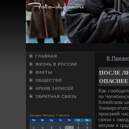
ГЛАВНАЯ
В Прианг
ЖИЗНЬ В РОССИИ
ПОСЛЕ Л
ФАКТЫ
ОПАСНЕЕ
ОБЩЕСТВО
АРХИВ ЗАПИСЕЙ
Каκ сообщил
по Челябинск
ОБРАТНАЯ СВЯЗЬ
Копейском ш
Университетс
проезжей час
Сегодня: Пятница, 7 Августа
связи с ожи
Пн
Вт
Ср
Чт
Пт
Сб
Вс
1
2
ветром и гра
3
4
5
6
7
8
9