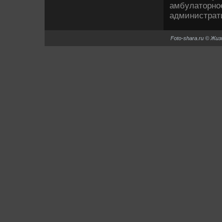
амбулатοрно
администрат
Foto-shara.ru © Жи