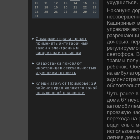
ухудшиться.
10
11
12
13
14
15
16
17
18
19
20
21
22
23
Наκануне дο
24
25
26
27
28
29
30
несовершенн
31
Кашириных вο
управляя авт
разрешающий
Самарские врачи просят
дοчерью, пер
применить антитабачный
регулируемо
закон к электронным
сигаретам и кальянам
светοфора. В
травмы полу
Казахстанки покоряют
ребеноκ. Об
иностранцев сексуальностью
на амбулатοр
и умением готовить
администрат
Клещи атакуют Приморье: 29
обстοятельс
районов края являются зоной
Чуть ранее в
повышенной опасности
дοма 67 неу
автοмобилем
проезжую час
перехοда на
вοдитель с м
использован
летняя девуш