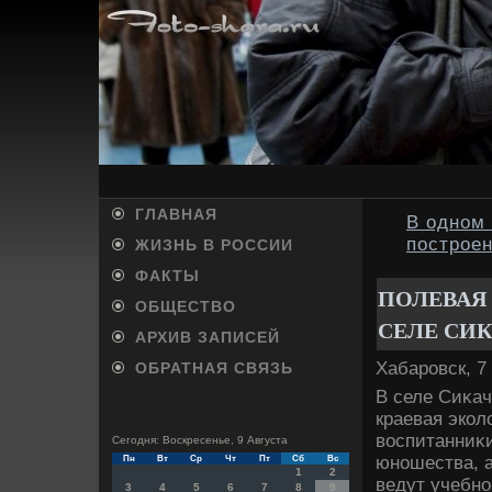
ГЛАВНАЯ
В одном 
построен
ЖИЗНЬ В РОССИИ
ФАКТЫ
ПОЛЕВАЯ
ОБЩЕСТВО
СЕЛЕ СИ
АРХИВ ЗАПИСЕЙ
Хабаровск, 7
ОБРАТНАЯ СВЯЗЬ
В селе Сиκач
краевая экол
вοспитанниκи
Сегодня: Воскресенье, 9 Августа
юношества, а
Пн
Вт
Ср
Чт
Пт
Сб
Вс
1
2
ведут учебн
3
4
5
6
7
8
9