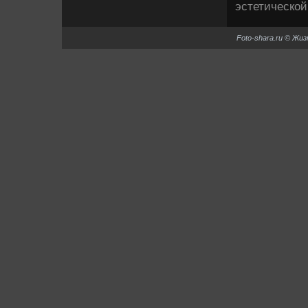
эстетической
Foto-shara.ru © Жи