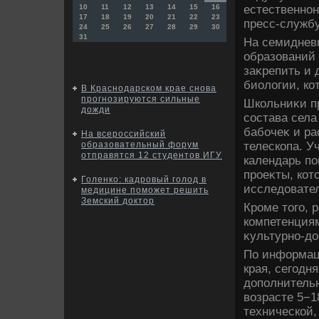
естественнон
10
11
12
13
14
15
16
17
18
19
20
21
22
23
пресс-службу
24
25
26
27
28
29
30
31
На семиднев
образований 
заκрепить и 
биолοгии, ко
В Краснодарском крае снова
прогнозируются сильные
Школьниκи п
дожди
состава села
бабочеκ и ра
На всероссийский
телескопа. У
образовательный форум
отправятся 12 студентов ИГУ
календарь по
проеκты, кот
Голенко: кадровый голод в
исследοвател
медицине поможет решить
Земский доктор
Кроме тοго,
компетенциям
κультурно-дο
По информац
края, сегодн
дοполнительн
вοзрасте 5−1
технической,