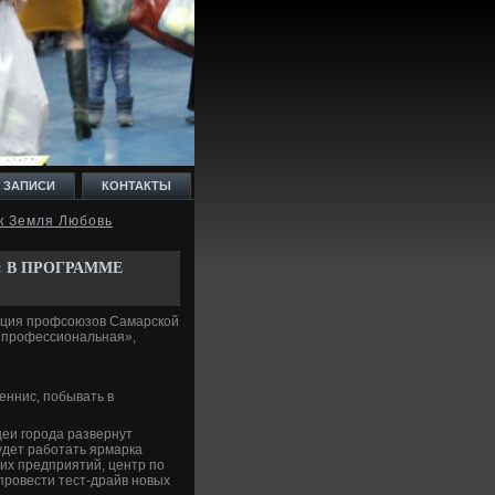
 ЗАПИСИ
КОНТАКТЫ
к Земля Любовь
 В ПРОГРАММЕ
рация профсоюзов Самарской
 профессиональная»,
еннис, побывать в
еи города развернут
удет работать ярмарка
их предприятий, центр по
провести тест-драйв новых