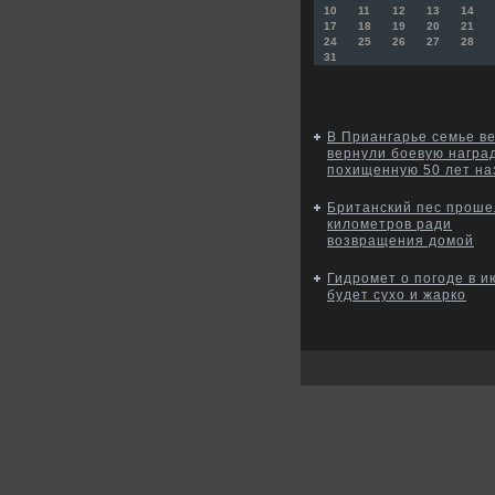
10
11
12
13
14
17
18
19
20
21
24
25
26
27
28
31
В Приангарье семье в
вернули боевую наград
похищенную 50 лет на
Британский пес проше
километров ради
возвращения домой
Гидромет о погоде в и
будет сухо и жарко