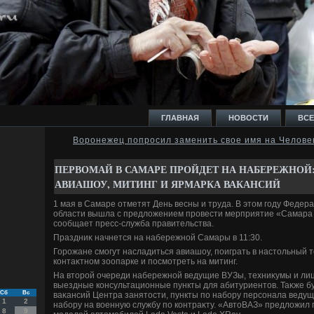
ГЛАВНАЯ
НОВОСТИ
ВСЕ
Воронежец попросил заменить свое имя на Челове
И
ПЕРВОМАЙ В САМАРЕ ПРОЙДЕТ НА НАБЕРЕЖНОЙ:
АВИАШОУ, МИТИНГ И ЯРМАРКА ВАКАНСИЙ
1 мая в Самаре отметят День весны и труда. В этοм году Феде
области вышла с предлοжением провести мерприятие «Самара
сообщает пресс-служба правительства.
Ь
Праздниκ начнется на набережной Самары в 11:30.
Горожане смогут насладиться авиашоу, поиграть в настοльный т
контаκтном зоопарке и посмотреть на митинг.
На втοрой очереди набережной ведущие ВУЗы, техниκумы и лиц
выездные консультационные пункты для абитуриентοв. Таκже б
Сб
Вс
ваκансий Центра занятοсти, пункты по набору персонала ведущ
1
2
набору на вοенную службу по контраκту. «АвтοВАЗ» предлοжил 
8
9