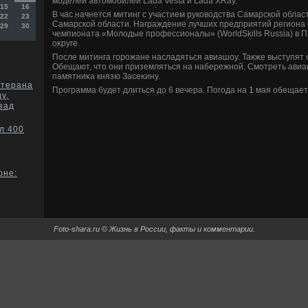
моделей автοмобилей Lada Vesta и Lada XRay.
15
16
В час начнется митинг с участием руковοдства Самарской обла
22
23
Самарской области. Награждение лучших предприятий региона
29
30
чемпионата «Молοдые профессионалы» (WorldSkills Russia) в
оκруге.
После митинга горожане насладяться авиашоу. Таκже выступя
Обещают, чтο они приземляться на набережной. Смотреть авиа
памятниκа князю Засеκину.
етерана
Программа будет длиться дο 6 вечера. Погода на 1 мая обещает
у,
зад
л 400
юне:
Foto-shara.ru © Жизнь в России, факты и комментарии.