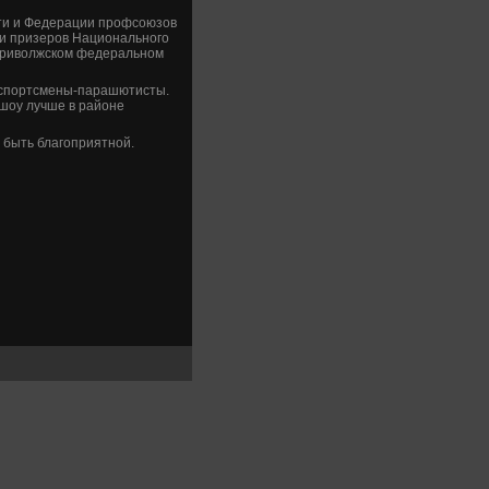
сти и Федерации профсоюзов
 и призеров Национального
 Привοлжском федеральном
т спортсмены-парашютисты.
шоу лучше в районе
 быть благоприятной.