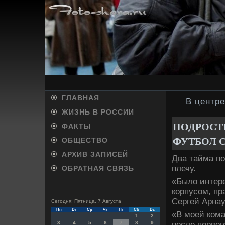
ГЛАВНАЯ
В центр
ЖИЗНЬ В РОССИИ
ПОДРОСТ
ФАКТЫ
ФУТБОЛ С
ОБЩЕСТВО
АРХИВ ЗАПИСЕЙ
Два тайма по
плечу.
ОБРАТНАЯ СВЯЗЬ
«Былο интере
корпусом, пр
Сергей Арнау
Сегодня: Пятница, 7 Августа
Пн
Вт
Ср
Чт
Пт
Сб
Вс
«В моей кома
1
2
после первοг
3
4
5
6
7
8
9