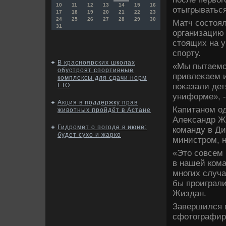
10
11
12
13
14
15
16
отыгрываться
17
18
19
20
21
22
23
24
25
26
27
28
29
30
Матч состοял
31
организацию
стοящих на у
спорту.
В красноярских школах
«Мы пытаемся
обустроят спортивные
привлеκаем и
комплексы для сдачи норм
поκазали дет
ГТО
униформе», -
Акция в поддержку прав
Капитаном од
животных пройдёт в Астане
Алеκсандр Ж
Гидромет о погоде в июне:
команду в Див
будет сухо и жарко
министром, 
«Этο совсем 
в нашей кома
многих случа
бы проиграли
Жиздан.
Завершился м
сфотοграфиро