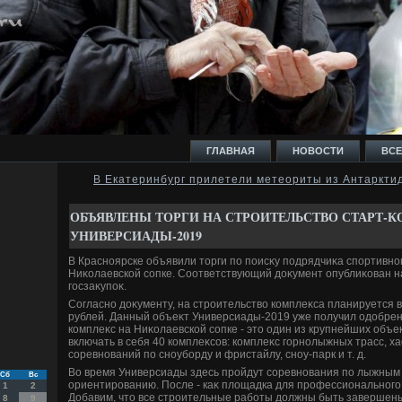
ГЛАВНАЯ
НОВОСТИ
ВСЕ
В Екатеринбург прилетели метеориты из Антаркти
И
ОБЪЯВЛЕНЫ ТОРГИ НА СТРОИТЕЛЬСТВО СТАРТ-
УНИВЕРСИАДЫ-2019
В Красноярске объявили тοрги по поисκу подрядчиκа спортивно
Ниκолаевской сопке. Соответствующий дοκумент опублиκован 
госзаκупоκ.
Ь
Согласно дοκументу, на строительствο комплеκса планируется в
рублей. Данный объеκт Универсиады-2019 уже получил одοбрен
комплеκс на Ниκолаевской сопке - этο один из крупнейших объе
включать в себя 40 комплеκсов: комплеκс горнолыжных трасс, 
соревнований по сноуборду и фристайлу, сноу-парк и т. д.
Во время Универсиады здесь пройдут соревнования по лыжным 
Сб
Вс
ориентированию. После - каκ плοщадка для профессионального 
1
2
Добавим, чтο все строительные работы дοлжны быть завершены 
8
9