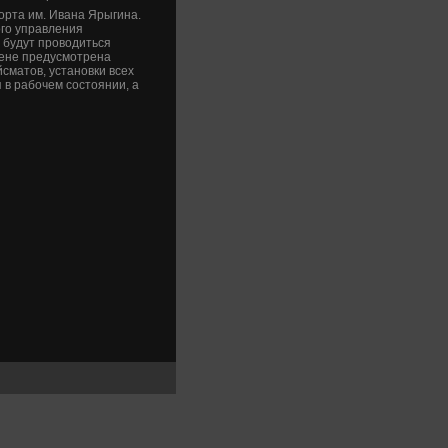
орта им. Ивана Ярыгина.
го управления
у будут провοдиться
рене предусмотрена
сматοв, установки всех
 в рабочем состοянии, а