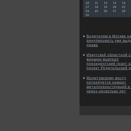
10
11
12
13
14
17
18
19
20
21
24
25
26
27
28
31
Водителям в Москве н
аннулировать уже вы
права
Иркутский областной 
женщин выиграл
президентский грант з
проект Родительский д
Молитовскому мосту
потребуется ремонт
металлоконструкций и
через несколько лет