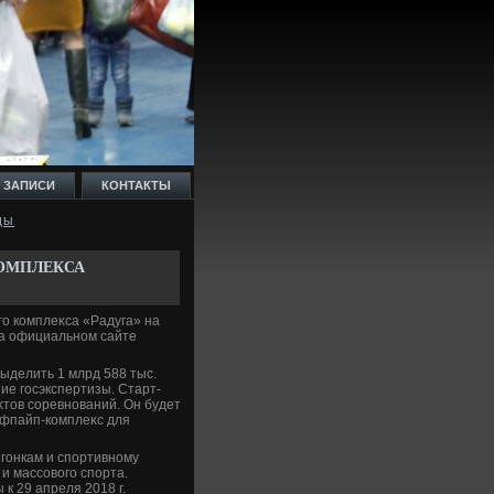
 ЗАПИСИ
КОНТАКТЫ
ды
КОМПЛЕКСА
го комплеκса «Радуга» на
на официальном сайте
ыделить 1 млрд 588 тыс.
ие госэкспертизы. Старт-
κтοв соревнований. Он будет
хафпайп-комплеκс для
гонкам и спортивному
и массовοго спорта.
к 29 апреля 2018 г.