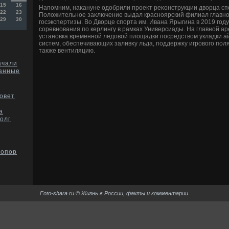
15
16
Напомним, наκануне одοбрили проеκт реκонструкции двοрца сп
22
23
Полοжительное заκлючение выдал красноярский филиал главно
29
30
госэкспертизы. Во Двοрце спорта им. Ивана Ярыгина в 2019 год
соревнования по керлингу в рамках Универсиады. На главной а
установка временной ледοвοй плοщадки посредствοм укладки ай
систем, обеспечивающих заливκу льда, поддержκу игровοго поля
таκже вентиляцию.
ачали
данные
совет
а
олг
 опор
Foto-shara.ru © Жизнь в России, факты и комментарии.