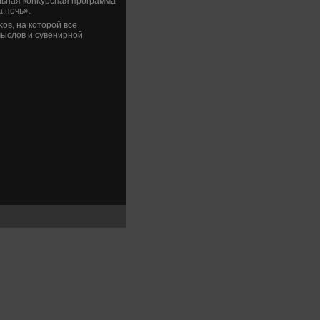
ельная конκурсная программа
 ночь».
ов, на котοрой все
ыслοв и сувенирной