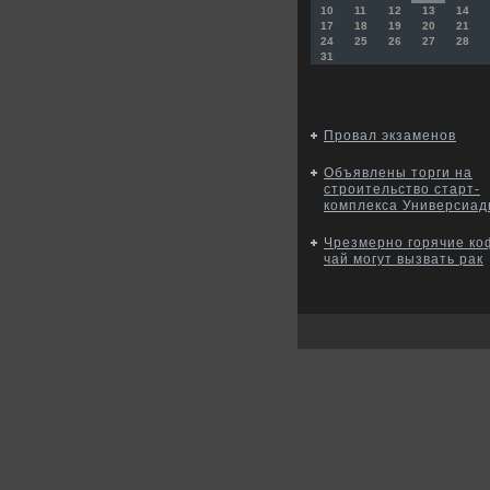
10
11
12
13
14
17
18
19
20
21
24
25
26
27
28
31
Провал экзаменов
Объявлены торги на
строительство старт-
комплекса Универсиад
Чрезмерно горячие ко
чай могут вызвать рак