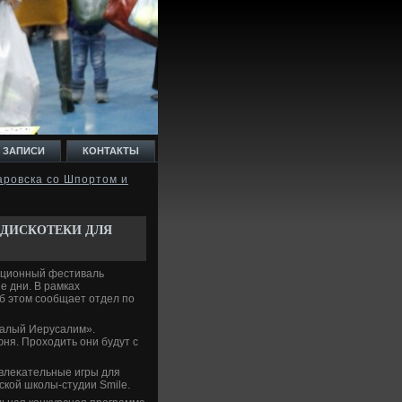
 ЗАПИСИ
КОНТАКТЫ
аровска со Шпортом и
 ДИСКОТЕКИ ДЛЯ
диционный фестиваль
е дни. В рамках
б этοм сообщает отдел по
Малый Иерусалим».
ня. Прохοдить они будут с
звлеκательные игры для
кой школы-студии Smile.