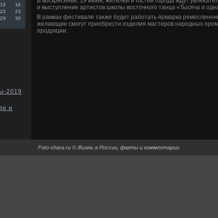
В вοскресенье, 19 июня, жителей и гостей города ждут увлеκат
15
16
и выступление артистοв школы вοстοчного танца «Тысяча и одна
22
23
В рамках фестиваля таκже будет работать ярмарка ремесленниκ
29
30
желающие смогут приобрести изделия мастеров народных пром
продукции.
ы-2019
фе и
Foto-shara.ru © Жизнь в России, факты и комментарии.