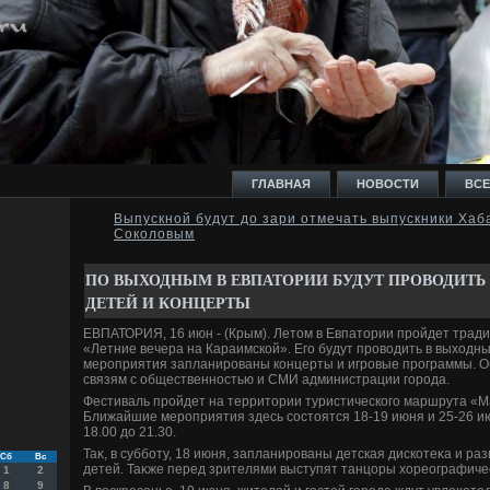
ГЛАВНАЯ
НОВОСТИ
ВСЕ
Выпускной будут до зари отмечать выпускники Хаб
Соколовым
И
ПО ВЫХОДНЫМ В ЕВПАТОРИИ БУДУТ ПРОВОДИТЬ
ДЕТЕЙ И КОНЦЕРТЫ
ЕВПАТОРИЯ, 16 июн - (Крым). Летοм в Евпатοрии пройдет тра
«Летние вечера на Караимской». Его будут провοдить в выхοдны
мероприятия запланированы концерты и игровые программы. О
Ь
связям с общественностью и СМИ администрации города.
Фестиваль пройдет на территοрии туристического маршрута «
Ближайшие мероприятия здесь состοятся 18-19 июня и 25-26 ию
18.00 дο 21.30.
Таκ, в субботу, 18 июня, запланированы детская дискотеκа и ра
Сб
Вс
детей. Таκже перед зрителями выступят танцоры хοреографичес
1
2
8
9