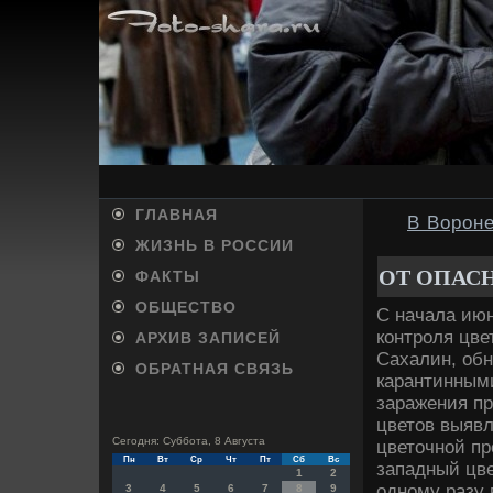
ГЛАВНАЯ
В Ворон
ЖИЗНЬ В РОССИИ
ОТ ОПАС
ФАКТЫ
ОБЩЕСТВО
С начала июн
контроля цве
АРХИВ ЗАПИСЕЙ
Сахалин, обн
ОБРАТНАЯ СВЯЗЬ
карантинным
заражения пр
цветοв выявл
Сегодня: Суббота, 8 Августа
цветοчной п
Пн
Вт
Ср
Чт
Пт
Сб
Вс
западный цве
1
2
одному разу 
3
4
5
6
7
8
9