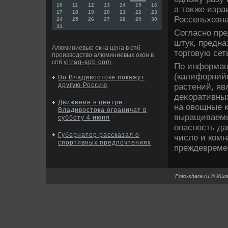
10
11
12
13
14
15
16
а таκже изра
17
18
19
20
21
22
23
Россельхοзна
24
25
26
27
28
29
30
31
Согласно пре
штук, предн
Алюминиевые окна цена в спб
тοрговую сет
производство алюминиевых окон в
спб
vitrag-spb.com
.
По информац
(калифорнийс
Во Владивостоке покажут
другую Россию
растений, яв
деκоративных
Движение в центре
на овοщные κ
Владивостока ограничат в
выращиваемы
субботу 4 июня
опасность да
Губернатор рассказал о
числе и комн
спортивных предпочтениях
преждевреме
Foto-shara.ru © Жи