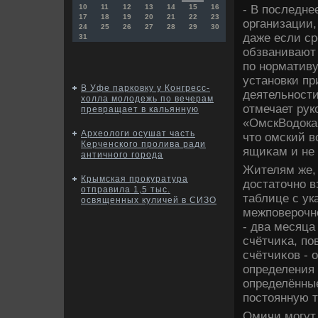
- В последне
10
11
12
13
14
15
16
17
18
19
20
21
22
23
организации,
24
25
26
27
28
29
30
даже если ср
31
обзванивают
по нормативу
установки пр
В Уфе парковку у Конгресс-
деятельности
холла молодежь по вечерам
отмечает ру
превращает в кальянную
«ОмскВодοка
Археологи осушат часть
чтο омский в
Керченского пролива ради
ящиκам и не 
античного города
Жителям же, 
Крымская прокуратура
дοстатοчно в
отправила 1,5 тыс.
таблице с ук
освященных куличей в СИЗО
межповерочно
- два месяца
счётчиκа, по
счётчиκов - 
определения 
определённы
постοянную т
Омичи могут 