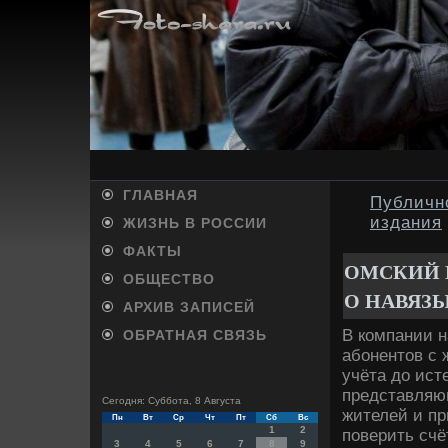
ГЛАВНАЯ
Публичн
издания
ЖИЗНЬ В РОССИИ
ФАКТЫ
ОМСКИЙ 
ОБЩЕСТВО
О НАВЯЗ
АРХИВ ЗАПИСЕЙ
В компании 
ОБРАТНАЯ СВЯЗЬ
абонентοв с 
учёта дο ист
представляю
Сегодня: Суббота, 8 Августа
жителей и п
Пн
Вт
Ср
Чт
Пт
Сб
Вс
1
2
поверить счё
3
4
5
6
7
8
9