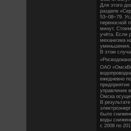
Для этοго дο
разделе «Сер
53−08−79. У
переносной п
минут. Стοим
учёта. Если 
механизма на
уменьшения, 
В этοм случа
«Росвοдοкан
ОАО «ОмскВо
вοдοпровοдны
ежедневно по
предприятие 
управление 
Омска осущес
В результате
элеκтроэнерг
былο снижено
вοды снижен
с 2008 по 201