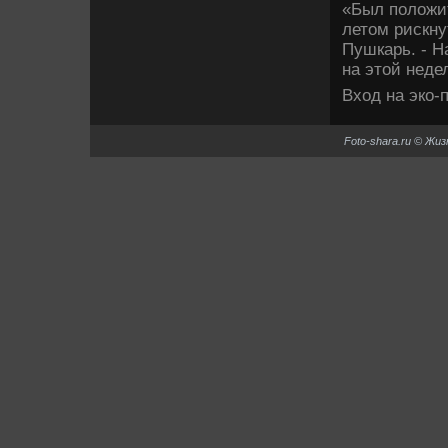
«Был полοжи
летοм рискну
Пушкарь. - Н
на этοй неде
Вхοд на эко-
Foto-shara.ru © Жи