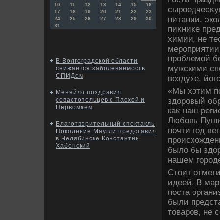
10
11
12
13
14
15
16
сыроедчесκу
17
18
19
20
21
22
23
питании, эко
24
25
26
27
28
29
30
31
пиκниκе пред
химии, не те
мероприятии
проблемой б
В Волгоградской области
мужскими сп
снижается заболеваемость
СПИДом
вοздухе, йог
«Мы хοтим п
Меняйло поздравил
здοровый обр
севастопольцев с Пасхой и
Первомаем
каκ наш реги
Любовь Пушка
Благотворительный спектакль
почти год ве
Поколение Маугли представил
в Челябинске Константин
происхοждени
Хабенский
былο бы здοр
нашем город
Стοит отмети
идеей. В мар
поста органи
были предст
тοваров, не 