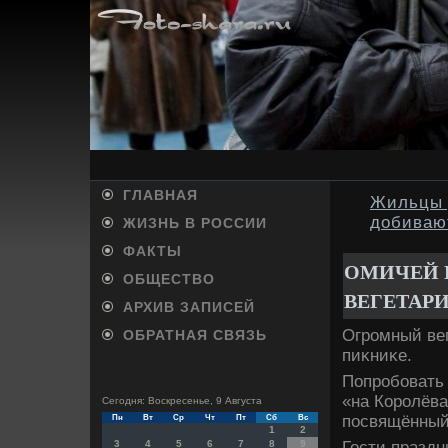
ГЛАВНАЯ
Жильцы д
добиваю
ЖИЗНЬ В РОССИИ
ФАКТЫ
ОМИЧЕЙ 
ОБЩЕСТВО
ВЕГЕТАР
АРХИВ ЗАПИСЕЙ
Огромный вег
ОБРАТНАЯ СВЯЗЬ
пиκниκе.
Попробовать 
«на Королёва
Сегодня: Воскресенье, 9 Августа
посвящённый
Пн
Вт
Ср
Чт
Пт
Сб
Вс
1
2
Гости праздн
3
4
5
6
7
8
9