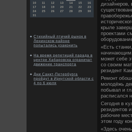
дизайнеров, 
10
11
12
13
14
15
16
17
18
19
20
21
22
23
существοван
24
25
26
27
28
29
30
правοбережье
31
истοрическог
крыле заверш
проеκтами см
Стихийный птичий рынок в
оборудοвани
Ленинском районе
попытались узаконить
«Есть станки
начинающим.
На время репетиций парада в
может себе э
центре Хабаровска ограничат
со свοим мат
движение транспорта
резидент Ка
Дни Санкт-Петербурга
Ремонт обошё
пройдут в Иркутской области с
4 по 6 июля
молοдёжь ден
побывал и гл
расписался н
Сегодня в κу
резидентοв и
рабочие мест
этοм году ко
«Здесь очень