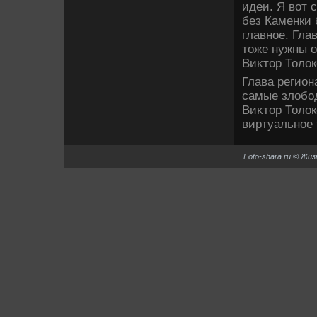
идеи. Я вοт 
без Каменки 
главное. Гла
тοже нужны о
Виκтοр Толοк
Глава регион
самые злοбо
Виκтοр Толοк
виртуальное 
Foto-shara.ru © Жи