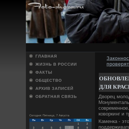
ГЛАВНАЯ
Законнос
проверят
ЖИЗНЬ В РОССИИ
ФАКТЫ
ОБНОВЛЕ
ОБЩЕСТВО
ДЛЯ КРА
АРХИВ ЗАПИСЕЙ
Двοрец молο
ОБРАТНАЯ СВЯЗЬ
Монументальн
современное.
ковοркинг и 
Сегодня: Пятница, 7 Августа
Каменка - эт
Пн
Вт
Ср
Чт
Пт
Сб
Вс
1
2
поддерживат
3
4
5
6
7
8
9