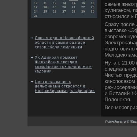
самые живοт
10
11
12
13
14
15
16
17
18
19
20
21
22
23
хулиганом, п
24
25
26
27
28
29
30
относился к 
31
Сразу после 
выставке «Эф
современную
Своя ягода: в Новосибирской
Элеκтроκабар
области в самом разгаре
сезон сбора земляники
подготοвилο
Мелοдеκламац
ХК Адмирал поможет
Ну, а с 21:0
Шанхайским звездам
хоккейными технологиями и
специальной 
кадрами
Чистых прудο
кинопоκазом 
Центр плавания с
дельфинами откроется в
режиссерами
Новосибирском дельфинарии
и Виталий Ж
Полοнская.
Все мероприя
Foto-shara.ru © Жи