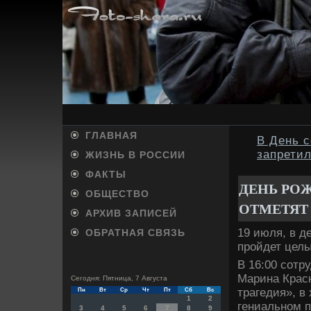
ГЛАВНАЯ
В День с
запрети
ЖИЗНЬ В РОССИИ
ФАКТЫ
ДЕНЬ РО
ОБЩЕСТВО
ОТМЕТЯТ
АРХИВ ЗАПИСЕЙ
19 июля, в д
ОБРАТНАЯ СВЯЗЬ
пройдет целы
В 16:00 сотр
Марина Крас
Сегодня: Пятница, 7 Августа
трагедия», в
Пн
Вт
Ср
Чт
Пт
Сб
Вс
1
2
гениальном п
3
4
5
6
7
8
9