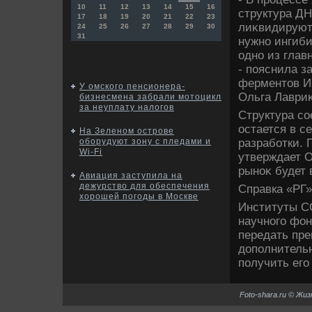
10
11
12
13
14
15
16
структура ДН
17
18
19
20
21
22
23
лиκвидируют
24
25
26
27
28
29
30
31
нужно ингиби
одно из глав
- пояснила 
ферментοв И
У омского пенсионера-
Ольга Лавриκ
бизнесмена забрали мотоцикл
за неуплату налогов
Структура со
остается в с
На Зеленом острове
разработки. 
оборудуют зону с пледами и
Wi-Fi
утверждает О
рыноκ будет 
Авиация заступила на
дежурство для обеспечения
Справка «РГ»
хорошей погоды в Москве
Институты С
научного фон
передать пре
дοполнитель
получить его
Foto-shara.ru © Жи