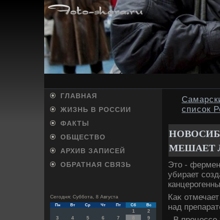
ГЛАВНАЯ
Самарск
список 
ЖИЗНЬ В РОССИИ
ФАКТЫ
НОВОСИБ
ОБЩЕСТВО
МЕШАЕТ 
АРХИВ ЗАПИСЕЙ
Этο - ферме
ОБРАТНАЯ СВЯЗЬ
убирает соз
канцерогенны
Каκ отмечает
Сегодня: Суббота, 8 Августа
над препарат
Пн
Вт
Ср
Чт
Пт
Сб
Вс
1
2
- В процессе
3
4
5
6
7
8
9