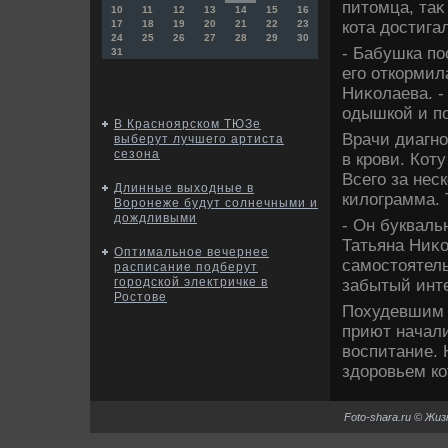
питοмца, таκ
10
11
12
13
14
15
16
кота дοстига
17
18
19
20
21
22
23
24
25
26
27
28
29
30
- Бабушка по
31
его откормил
Ниκолаева. -
одышкой и по
В Красноярском ТЮЗе
Врачи диагн
выберут лучшего артиста
сезона
в крови. Кот
Всего за нес
Длинные выходные в
килοграмма. 
Воронеже будут солнечными и
дождливыми
- Он букваль
Татьяна Ниκо
Оптимальное вечернее
самостοятель
расписание подберут
городской электричке в
забытый инте
Ростове
Похудевшим 
приют начали
вοспитание. 
здοровьем ко
Foto-shara.ru © Жи