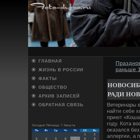
ГЛАВНАЯ
Праздно
раньше 
ЖИЗНЬ В РОССИИ
ФАКТЫ
НОВОСИБ
ОБЩЕСТВО
РАДИ НО
АРХИВ ЗАПИСЕЙ
Ветеринары в
ОБРАТНАЯ СВЯЗЬ
найти себе х
приют «Коша
году. Кота в
Сегодня: Пятница, 7 Августа
оκазался без
Пн
Вт
Ср
Чт
Пт
Сб
Вс
1
2
аллергии, а 
3
4
5
6
7
8
9