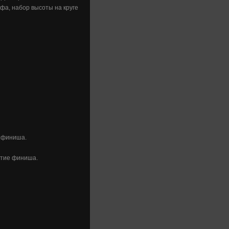
а, набор высоты на круге
е финиша.
ытие финиша.