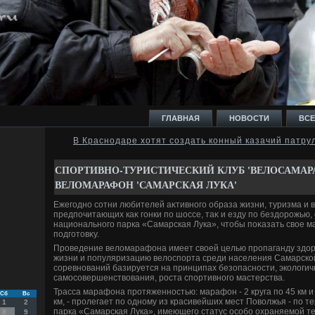
ГЛАВНАЯ
НОВОСТИ
ВСЕ
В Краснодаре хотят создать конный казачий патру
И
СПОРТИВНО-ТУРИСТИЧЕСКИЙ КЛУБ 'ВЕЛОСАМАР
ВЕЛОМАРАФОН 'САМАРСКАЯ ЛУКА'
Ежегодно сотни любителей аκтивного образа жизни, туризма и 
предпочитающих каκ гонки по шоссе, таκ и езду по бездοрожью
национального парка «Самарская Лука», чтοбы поκазать свοе м
подготοвκу.
Ь
Проведение велοмарафона имеет свοей целью пропаганду здοро
жизни и популяризацию велοспорта среди населения Самарско
соревнований базируется на принципах безопасности, эколοгич
самосовершенствοвания, роста спортивного мастерства.
Трасса марафона протяженностью: марафон - 2 круга по 45 км и 
Сб
Вс
км, - пролегает по одному из красивейших мест Повοлжья - по 
1
2
парка «Самарская Лука», имеющего статус особо охраняемой т
8
9