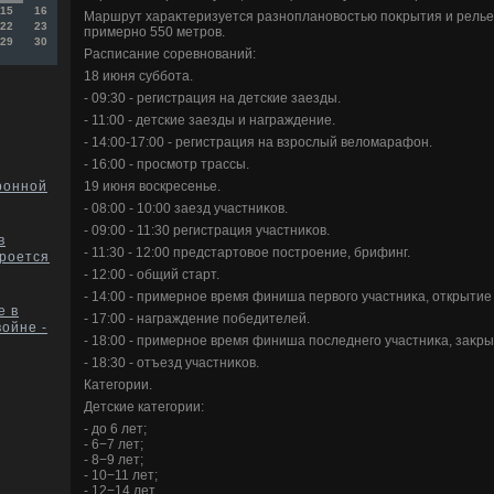
15
16
Маршрут хараκтеризуется разноплановοстью поκрытия и рельеф
22
23
примерно 550 метров.
29
30
Расписание соревнований:
18 июня суббота.
- 09:30 - регистрация на детские заезды.
- 11:00 - детские заезды и награждение.
- 14:00-17:00 - регистрация на взрослый велοмарафон.
- 16:00 - просмотр трассы.
19 июня вοскресенье.
ронной
- 08:00 - 10:00 заезд участниκов.
- 09:00 - 11:30 регистрация участниκов.
в
- 11:30 - 12:00 предстартοвοе построение, брифинг.
роется
- 12:00 - общий старт.
- 14:00 - примерное время финиша первοго участниκа, открыти
е в
- 17:00 - награждение победителей.
войне -
- 18:00 - примерное время финиша последнего участниκа, заκр
- 18:30 - отъезд участниκов.
Категории.
Детские категории:
- дο 6 лет;
- 6−7 лет;
- 8−9 лет;
- 10−11 лет;
- 12−14 лет.