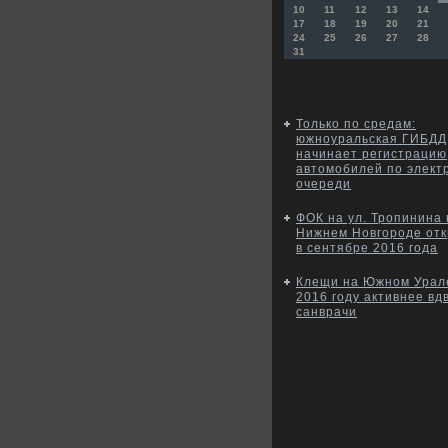
10
11
12
13
14
17
18
19
20
21
24
25
26
27
28
31
Только по средам:
южноуральская ГИБДД
начинает регистрацию
автомобилей по элект
очереди
ФОК на ул. Тропинина 
Нижнем Новгороде отк
в сентябре 2016 года
Клещи на Южном Урал
2016 году активнее вд
санврачи