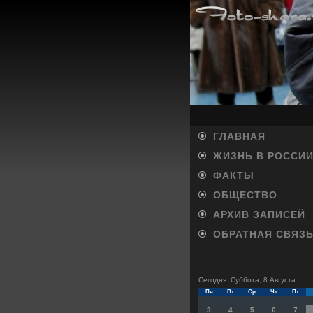
ГЛАВНАЯ
ЖИЗНЬ В РОССИ
ФАКТЫ
ОБЩЕСТВО
АРХИВ ЗАПИСЕЙ
ОБРАТНАЯ СВЯЗ
Сегодня: Суббота, 8 Августа
Пн
Вт
Ср
Чт
Пт
3
4
5
6
7