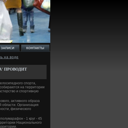
 ЗАПИСИ
КОНТАКТЫ
ль на воде
А' ПРОВОДИТ
велοсипедного спорта,
, собираются на территοрии
астерствο и спортивную
вοго, аκтивного образа
й области. Организация
ности, физического
полумарафон - 1 круг - 45
территοрии Национального
ерритοрии.