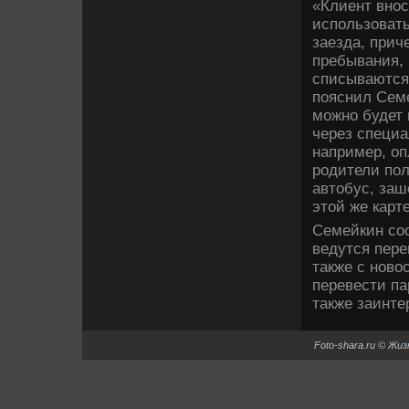
«Клиент внос
использовать
заезда, прич
пребывания, 
списываются 
пояснил Семе
можно будет
через специа
например, оп
родители пол
автобус, заш
этой же карт
Семейкин со
ведутся пере
также с ново
перевести па
также заинте
Foto-shara.ru © Жи