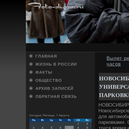
ГЛАВНАЯ
Вылет ре
часов
ЖИЗНЬ В РОССИИ
ФАКТЫ
НОВОСИБ
ОБЩЕСТВО
УНИВЕРС
АРХИВ ЗАПИСЕЙ
ПАРКОВК
ОБРАТНАЯ СВЯЗЬ
НОВОСИБИРСК
Новосибирск
для автомоб
Сегодня: Пятница, 7 Августа
Пн
Вт
Ср
Чт
Пт
Сб
Вс
парковками. 
1
2
тратя время
3
4
5
6
7
8
9