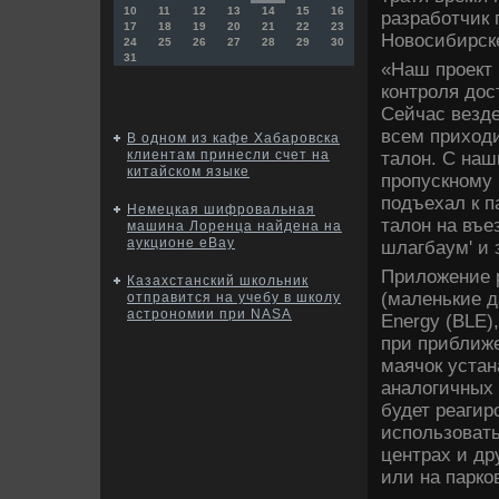
10
11
12
13
14
15
16
разработчик 
17
18
19
20
21
22
23
Новосибирск
24
25
26
27
28
29
30
31
«Наш проект
контроля дос
Сейчас везде
всем приходи
В одном из кафе Хабаровска
клиентам принесли счет на
талон. С наш
китайском языке
пропускному 
подъехал к п
Немецкая шифровальная
талон на въе
машина Лоренца найдена на
аукционе еBay
шлагбаум' и 
Приложение 
Казахстанский школьник
(маленькие д
отправится на учебу в школу
астрономии при NASA
Energy (BLE)
при приближе
маячок устан
аналогичных 
будет реаги
использовать
центрах и др
или на парко