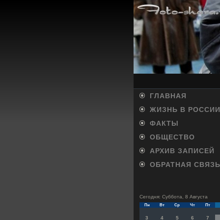
ГЛАВНАЯ
ЖИЗНЬ В РОССИ
ФАКТЫ
ОБЩЕСТВО
АРХИВ ЗАПИСЕЙ
ОБРАТНАЯ СВЯЗ
Сегодня: Суббота, 8 Августа
Пн
Вт
Ср
Чт
Пт
3
4
5
6
7