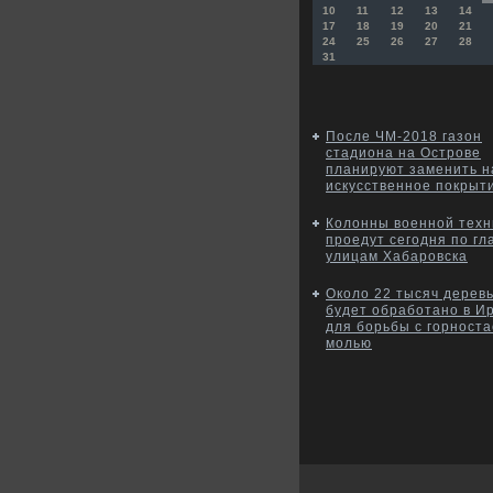
10
11
12
13
14
17
18
19
20
21
24
25
26
27
28
31
После ЧМ-2018 газон
стадиона на Острове
планируют заменить н
искусственное покрыт
Колонны военной техн
проедут сегодня по г
улицам Хабаровска
Около 22 тысяч дерев
будет обработано в Ир
для борьбы с горност
молью