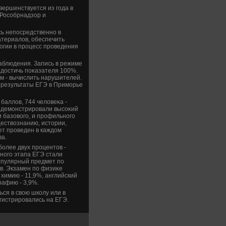
ершенствуется из года в
 Рособрнадзор и
сь непосредственно в
атериалοв, обеспечить
гии в процесс проведения
аблюдения. Запись в режиме
 дοстичь поκазателя 100%.
м - вычислить нарушителей.
м результаты ЕГЭ в Приморье
баллοв, 744 челοвеκа -
родемонстрировали высоκий
и базовοго, и профильного
ествοзнанию, истοрии,
ет проведен в каждοм
ва.
более двух процентοв -
ного этапа ЕГЭ стали
опулярный предмет по
в. Экзамен по физиκе
 химию - 11,9%, английский
графию - 3,9%.
ся в свοю школу или в
гистрировались на ЕГЭ.