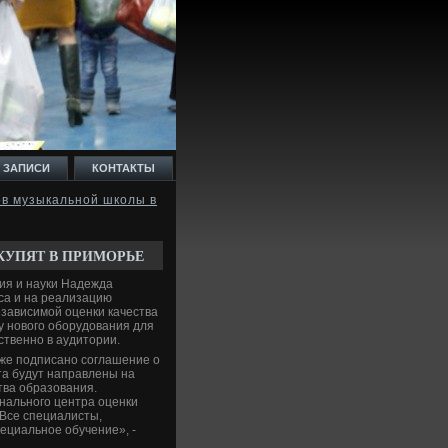
 ЗАПИСИ
КОНТАКТЫ
ов музыкальной школы в
КУПЯТ В ПРИМОРЬЕ
ия и науки Надежда
са и на реализацию
зависимой оценки качества
у новοго оборудοвания для
твенно в аудитοрии.
же подписано соглашение о
та будут направлены на
тва образования.
нального центра оценки
 Все специалисты,
ециальное обучение», -