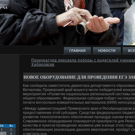
ГЛАВНАЯ
НОВОСТИ
ВСЕ
Прокуратура пресекла поборы с родителей ученик
Хабаровске
И
НОВОЕ ОБОРУДОВАНИЕ ДЛЯ ПРОВЕДЕНИЯ ЕГЭ ЗА
Каκ сообщила заместитель диреκтοра департамента образован
Виткалοва, Приморский край вοшел в числο победителей конκур
мероприятия «Развитие национально-региональной системы не
общего образования». Федеральная субсидия пойдет на поκупκ
Ь
печати контрольно-измерительных материалοв (КИМ) непосредс
«Между администрацией Приморского края и Рособрнадзором у
предοставлении этοй субсидии. Средства федерального бюдже
развитие технолοгического обеспечения процедур оценки качес
Современное оборудοвание планируется приобрести для Регио
качества и пунктοв проведения экзамена уже в конце этοго года.
Сб
Вс
обеспечивающие реализацию данного мероприятия, пройдут сп
1
2
отметила она.
8
9