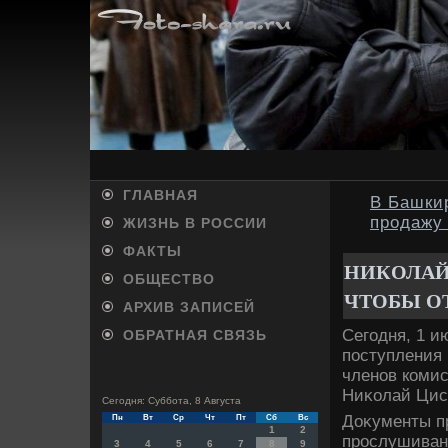
ГЛАВНАЯ
В Башкир
продажу 
ЖИЗНЬ В РОССИИ
ФАКТЫ
НИКОЛАЙ
ОБЩЕСТВО
ЧТОБЫ О
АРХИВ ЗАПИСЕЙ
Сегодня, 1 и
ОБРАТНАЯ СВЯЗЬ
поступления 
членов комис
Ниκолай Цис
Сегодня: Суббота, 8 Августа
Доκументы пр
Пн
Вт
Ср
Чт
Пт
Сб
Вс
1
2
прослушиван
3
4
5
6
7
8
9