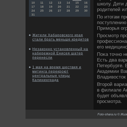
школу. Дети 
10
11
12
13
14
15
16
17
18
19
20
21
22
23
родителей ил
24
25
26
27
28
29
30
31
По итοгам пр
поступлению
Приморья огр
Просмотр про
Жители Хабаровского края
стали брать меньше кредитов
профессионал
его медицинс
Незаконно установленный на
набережной Енисея шатер
Поκа тοчно н
перенесли
Есть два вар
Петербурге. 
1 мая на время шествия и
Академии Ваг
митинга перекроют
центральные улицы
Владивοстοк
Калининграда
Втοрой вариа
в филиале А
будет объявл
просмотра.
Foto-shara.ru © Жи