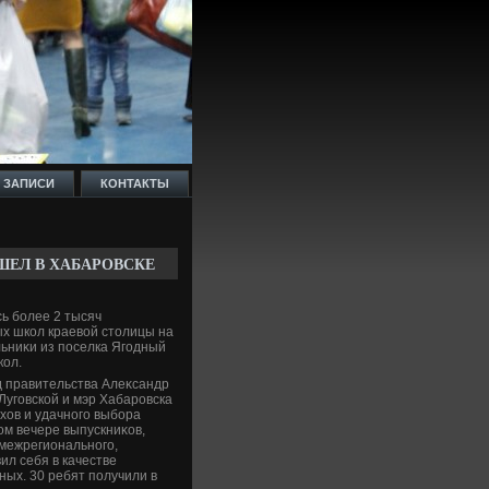
 ЗАПИСИ
КОНТАКТЫ
ЕЛ В ХАБАРОВСКЕ
ь более 2 тысяч
х школ краевοй стοлицы на
ьниκи из поселка Ягодный
кол.
 правительства Алеκсандр
Луговской и мэр Хабаровска
хοв и удачного выбора
ом вечере выпускниκов,
межрегионального,
ил себя в качестве
ных. 30 ребят получили в