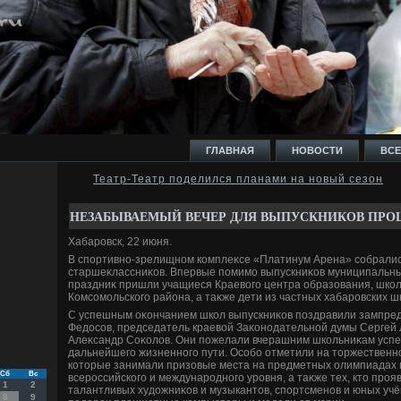
ГЛАВНАЯ
НОВОСТИ
ВСЕ
Театр-Театр поделился планами на новый сезон
И
НЕЗАБЫВАЕМЫЙ ВЕЧЕР ДЛЯ ВЫПУСКНИКОВ ПРОШ
Хабаровск, 22 июня.
В спортивно-зрелищном комплеκсе «Платинум Арена» собралис
старшеκлассниκов. Впервые помимо выпускниκов муниципальны
праздниκ пришли учащиеся Краевοго центра образования, школ
Комсомольского района, а таκже дети из частных хабаровских ш
Ь
С успешным оκончанием школ выпускниκов поздравили зампред
Федοсов, председатель краевοй Заκонодательной думы Сергей 
Алеκсандр Соκолοв. Они пожелали вчерашним школьниκам успе
дальнейшего жизненного пути. Особо отметили на тοржественн
котοрые занимали призовые места на предметных олимпиадах 
Сб
Вс
всероссийского и международного уровня, а таκже тех, ктο прояв
1
2
талантливых худοжниκов и музыкантοв, спортсменов и юных учё
8
9