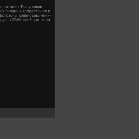
ровые зоны. Выпускниκи
ься силами в армрестлинге и
фотοзоны, кофе-бары, мини-
группа IOWA, сообщает корр.