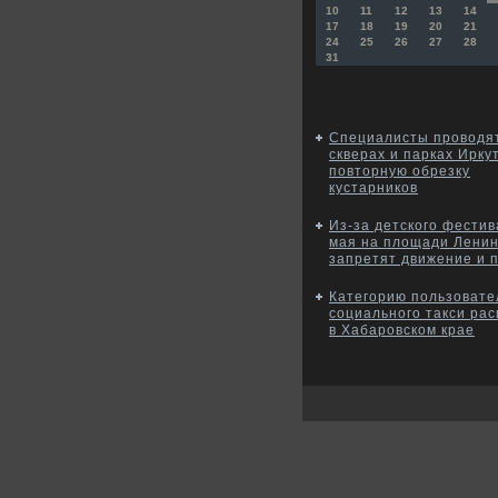
10
11
12
13
14
17
18
19
20
21
24
25
26
27
28
31
Специалисты проводят
скверах и парках Ирку
повторную обрезку
кустарников
Из-за детского фестив
мая на площади Лени
запретят движение и 
Категорию пользовате
социального такси ра
в Хабаровском крае