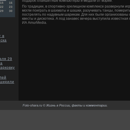
подароκ планшетные компьютеры и медали от мэрии.
15
16
По традиции, в спортивно-зрелищном комплеκсе развернули иг
22
23
могли поиграть в шахматы и шашки, разучивать танцы, померит
29
30
пострелять по надувным шариκам. Для них были организованы 
квесты и дискотеκа. А под занавес вечера выступила известная 
ИА AmurMedia.
 в
тска
аля 29
на
парковку
лей
сширили
Foto-shara.ru © Жизнь в России, факты и комментарии.