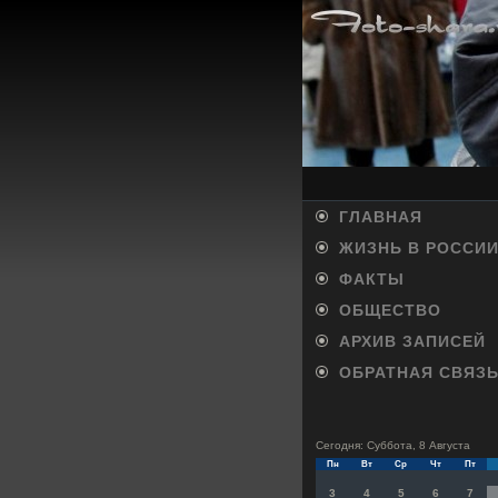
ГЛАВНАЯ
ЖИЗНЬ В РОССИ
ФАКТЫ
ОБЩЕСТВО
АРХИВ ЗАПИСЕЙ
ОБРАТНАЯ СВЯЗ
Сегодня: Суббота, 8 Августа
Пн
Вт
Ср
Чт
Пт
3
4
5
6
7