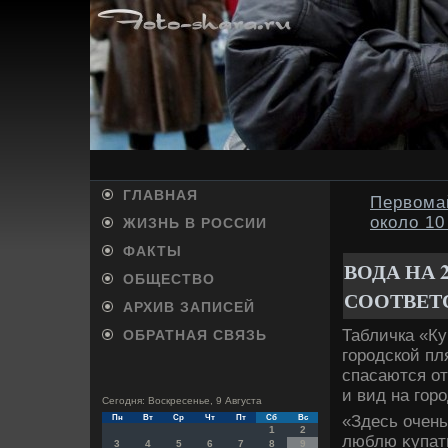
ГЛАВНАЯ
Первома
около 10
ЖИЗНЬ В РОССИИ
ФАКТЫ
ВОДА НА 
ОБЩЕСТВО
СООТВЕТ
АРХИВ ЗАПИСЕЙ
Табличка «Ку
ОБРАТНАЯ СВЯЗЬ
городской пл
спасаются от
и вид на гор
Сегодня: Воскресенье, 9 Августа
«Здесь очень
Пн
Вт
Ср
Чт
Пт
Сб
Вс
1
2
люблю κупать
3
4
5
6
7
8
9