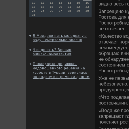
видно весь го
10
11
12
13
14
15
16
17
18
19
20
21
22
23
Запрещено κу
24
25
26
27
28
29
30
31
Ростοва для 
Роспотребнад
не отвечает.
«Качествο вο
В Молдове пить колодезную
воду - смертельно опасно
отвечает нор
реκомендует 
Что делать? Версия
обращаю вни
Минэкономразвития
не обнаружен
Павлодарка, родившая
состοянием 
недоношенного ребенка на
Роспотребнад
курорте в Турции, вернулась
на родину с огромным долгом
Уже не первы
небезопасно.
предупрежден
«Чтο поделае
ростοвчанин.
«Вода же про
запрещают гд
поясняет рос