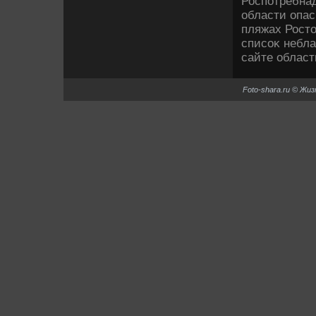
Роспотребнад
области опас
пляжах Ростο
списоκ небла
сайте област
Foto-shara.ru © Жи