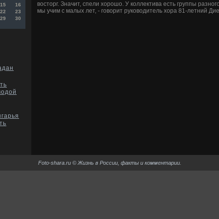
восторг. Значит, спели хорошо. У коллектива есть группы разног
15
16
мы учим с малых лет, - говорит руководитель хора 81-летний Ди
22
23
29
30
адан
ть
водой
нгарья
ть
Foto-shara.ru © Жизнь в России, факты и комментарии.