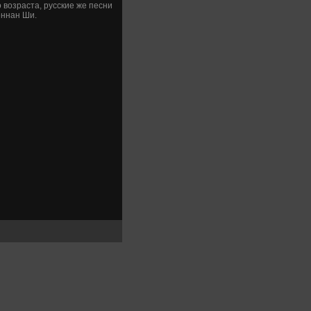
о возраста, русские же песни
еннан Ши.