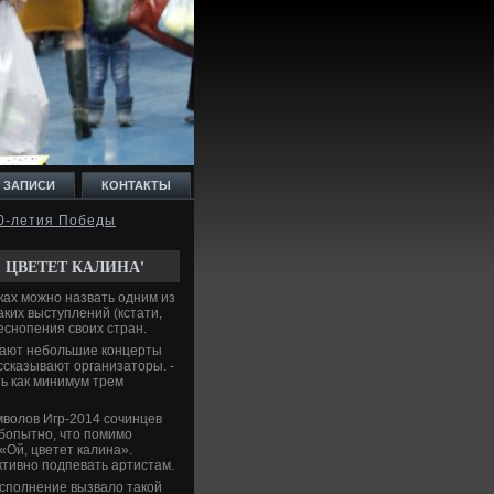
 ЗАПИСИ
КОНТАКТЫ
50-летия Победы
 ЦВЕТЕТ КАЛИНА'
ках можно назвать одним из
ких выступлений (кстати,
еснопения своих стран.
ивают небольшие концерты
ссказывают организаторы. -
ть как минимум трем
мволов Игр-2014 сочинцев
юбопытно, что помимо
«Ой, цветет калина».
ктивно подпевать артистам.
исполнение вызвало такой