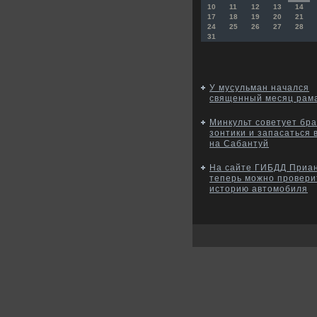
10
11
12
13
14
17
18
19
20
21
24
25
26
27
28
31
У мусульман начался
священный месяц рам
Минкульт советует бра
зонтики и запасаться 
на Сабантуй
На сайте ГИБДД Приа
теперь можно провери
историю автомобиля