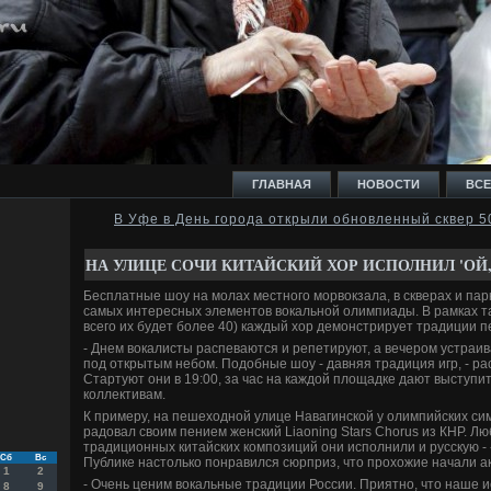
ГЛАВНАЯ
НОВОСТИ
ВСЕ
В Уфе в День города открыли обновленный сквер 
И
НА УЛИЦЕ СОЧИ КИТАЙСКИЙ ХОР ИСПОЛНИЛ 'ОЙ,
Бесплатные шоу на молах местного морвокзала, в скверах и пар
самых интересных элементов вокальной олимпиады. В рамках та
всего их будет более 40) каждый хор демонстрирует традиции п
- Днем вокалисты распеваются и репетируют, а вечером устра
под открытым небом. Подобные шоу - давняя традиция игр, - ра
Ь
Стартуют они в 19:00, за час на каждой площадке дают выступи
коллективам.
К примеру, на пешеходной улице Навагинской у олимпийских си
радовал своим пением женский Liaoning Stars Chorus из КНР. Л
традиционных китайских композиций они исполнили и русскую - 
Сб
Вс
Публике настолько понравился сюрприз, что прохожие начали а
1
2
- Очень ценим вокальные традиции России. Приятно, что наше 
8
9