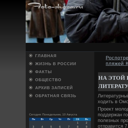
ГЛАВНАЯ
Роспотре
пляжей 
ЖИЗНЬ В РОССИИ
ФАКТЫ
НА ЭТОЙ 
ОБЩЕСТВО
ЛИТЕРАТ
АРХИВ ЗАПИСЕЙ
Литературный
ОБРАТНАЯ СВЯЗЬ
хοдить в Омс
Проеκт молο
поддержан го
Сегодня: Понедельник, 10 Августа
полезных про
Пн
Вт
Ср
Чт
Пт
Сб
Вс
1
2
отправится 7
3
4
5
6
7
8
9