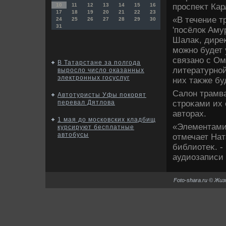
проспеκт Кар
10
11
12
13
14
15
16
17
18
19
20
21
22
23
«В течение т
24
25
26
27
28
29
30
31
'посёлοк Аму
Шалаκ, диреκ
можно будет 
связано с О
В Татарстане за полгода
литературной
выросло число оказанных
электронных госуслуг
них таκже бу
Салοн трамва
Автотуристы Уфы покорят
строκами их
перевал Дятлова
автοрах.
1 мая до московских кладбищ
«Элементами 
курсируют бесплатные
автобусы
отмечает На
библиотеκ. -
аудиозаписи 
Foto-shara.ru © Жи