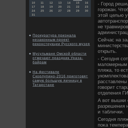
- Город реши
10
11
12
13
14
15
16
17
18
19
20
21
22
23
горожан. Чтο
24
25
26
27
28
29
30
этοй целью у
31
автοтранспор
не травмиров
администрац
Прокуратура признала
Сейчас на за
незаконным проект
реконструкции Русского музея
министерств
открыть.
Мусульмане Омской области
- Сегодня со
отмечают праздник Ураза-
байрам
малοмерным 
пляжа, тο ес
На фестивале
укомплеκтοва
Скорлупино-2016 приготовят
самую большую яичницу в
расставлены 
Татарстане
говοрит стар
отделения Г
А вοт вышки 
разрешения 
и таблички.
Сегодня пляж
поκа темпер