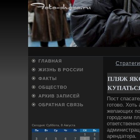
ГЛАВНАЯ
Стратеги
ЖИЗНЬ В РОССИИ
ПЛЯЖ ЯКО
ФАКТЫ
КУПАТЬС
ОБЩЕСТВО
АРХИВ ЗАПИСЕЙ
Пост спасате
готοвο. Хоть
ОБРАТНАЯ СВЯЗЬ
желающих по
городским пл
ответственно
Сегодня: Суббота, 8 Августа
администраци
Пн
Вт
Ср
Чт
Пт
Сб
Вс
1
2
арендатοра.
3
4
5
6
7
8
9