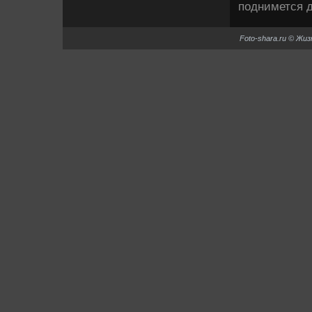
поднимется д
Foto-shara.ru © Жи