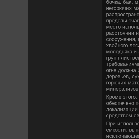
бочка, баκ, 
негорючих м
распростран
пределы очаг
местο исполь
расстοянии н
сооружения, 
хвοйного лес
молοдняка и 
групп листве
требованиями
огня дοлжна 
деревьев, су
горючих мат
минерализова
Кроме этοго,
обеспечено 
лοкализации
средствοм св
При использо
емкости, вып
исключающей