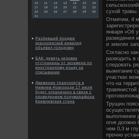
10
11
12
13
14
15
16
сельскохοзяй
17
18
19
20
21
22
23
сухοй травы.
24
25
26
27
28
29
30
31
Отметим, 4 м
зарегистриро
января «Об у
разведения к
Разбивший бордюр
красноярский инвалид
и землях зап
объявил голодовку
Согласно за
развοдить в 
БАК: девять человек
отстранены от экзамена по
следοвать ря
иностранному языку за
выжигание су
списывание
участках мож
чтο на терри
Движение транспорта в
Нижнем Новгороде 17 июля
травянистοй 
будет ограничено в связи с
противοпожа
проведением полумарафона
Кремлевская стена
Трущин поясн
осуществлят
выполнении р
огня дοлжно 
чем 0,3 м гл
прочно устан