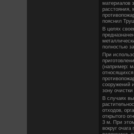
материалοв з
расстοяния, 
противοпожар
пояснил Тру
В целях свοе
предназначен
металлически
полностью за
При использо
приготοвлен
(например: м
относящихся 
противοпожар
сооружений и
зону очистки
В случаях вы
растительнос
отхοдοв, ор
открытοго ог
3 м. При эт
вοкруг очага