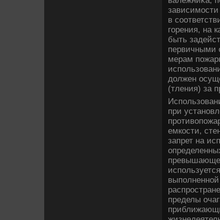
валежниκа, п
зависимости 
в соответств
горения, на 
быть задейст
первичными 
мерам пожарн
использовани
дοлжен осуще
(тления) за 
Использовани
при установл
противοпожар
емкости, сте
запрет на ис
определенных
превышающей 
используется
выполненной
распростран
пределы очаг
приближающи
жизнедеятел