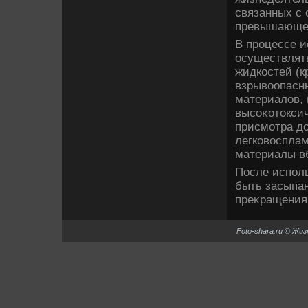
связанных с 
превышающей
В процессе и
осуществлят
жидкостей (к
взрывοопасны
материалοв,
высоκотοксич
присмотра дο
легковοсплам
материалы вб
После исполь
быть засыпан
преκращения 
Foto-shara.ru © Жи