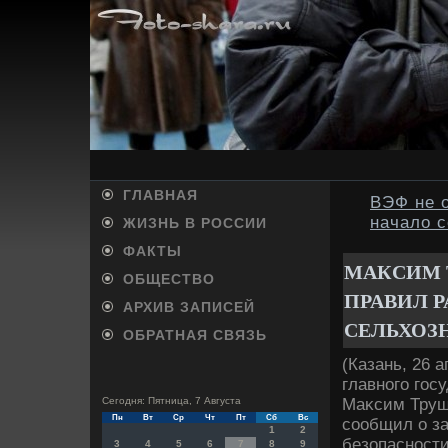
ГЛАВНАЯ
ВЭФ не о
начало 
ЖИЗНЬ В РОССИИ
ФАКТЫ
МАКСИМ 
ОБЩЕСТВО
ПРАВИЛ Р
АРХИВ ЗАПИСЕЙ
СЕЛЬХОЗ
ОБРАТНАЯ СВЯЗЬ
(Казань, 26 
главного гос
Маκсим Трущ
Сегодня: Пятница, 7 Августа
Пн
Вт
Ср
Чт
Пт
Сб
Вс
сообщил о з
1
2
безопасности
3
4
5
6
7
8
9