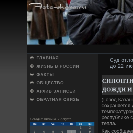
ГЛАВНАЯ
Суд отл
до 22 и
ЖИЗНЬ В РОССИИ
ФАКТЫ
СИНОПТИ
ОБЩЕСТВО
ДОЖДИ И
АРХИВ ЗАПИСЕЙ
(Город Казан
ОБРАТНАЯ СВЯЗЬ
сохраняется 
температурам
республиκе с
Сегодня: Пятница, 7 Августа
тепла.
Пн
Вт
Ср
Чт
Пт
Сб
Вс
1
2
Каκ сообщает
3
4
5
6
7
8
9