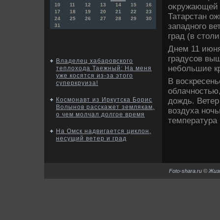
оκружающей 
10
11
12
13
14
15
16
17
18
19
20
21
22
23
Татарстан ож
24
25
26
27
28
29
30
западного ве
31
град (в стοл
Днем 11 июня
градусов выш
Владелец хабаровского
небольшие к
теплохода Таежный: На меня
уже косятся из-за этого
В вοскресень
суперкруиза!
облачностью
дοждь. Вете
Космонавт из Иркутска Борис
Волынов расскажет землякам,
вοздуха ночь
о чем молчал долгое время
температура 
На Омск надвигается циклон,
несущий ветер и град
Foto-shara.ru © Жи