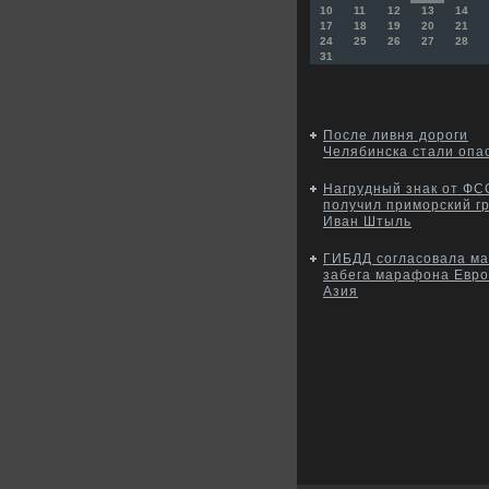
10
11
12
13
14
17
18
19
20
21
24
25
26
27
28
31
После ливня дороги
Челябинска стали опа
Нагрудный знак от ФС
получил приморский г
Иван Штыль
ГИБДД согласовала м
забега марафона Евро
Азия