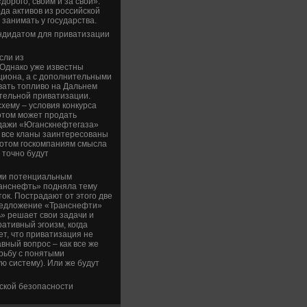
орого, своим и за свои».
да активов из российской
 занимать у государства.
ндидатом для приватизации
сли из
 Однако уже известны
кциона, а с дополнительными
вать топливо на Дальнем
ительной приватизации.
хему – условия конкурса
отом может продать
одажи «Юганскнефтегаза»
с все кланы заинтересованы
 потом госкомпаниям смысла
 точно будут
ами потенциальным
ранснефть» подняла тему
ок. Пострадают от этого две
предложение «Транснефти»
» решает свои задачи и
ативный эгоизм, когда
ет, что приватизация не
вный вопрос – как все же
орьбу с понятыми
 систему). Или же будут
ской безопасности