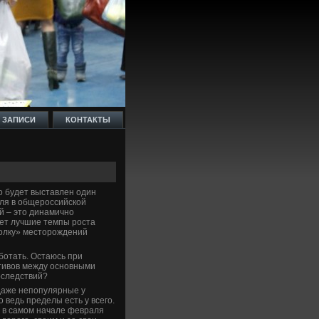
 ЗАПИСИ
КОНТАКТЫ
о будет выставлен один
оля в общероссийской
ой – это динамично
ет лучшие темпы роста
полку» месторождений
ботать. Остаюсь при
ктивов между основными
оследствий?
даже непопулярные у
 ведь пределы есть у всего.
е в самом начале февраля