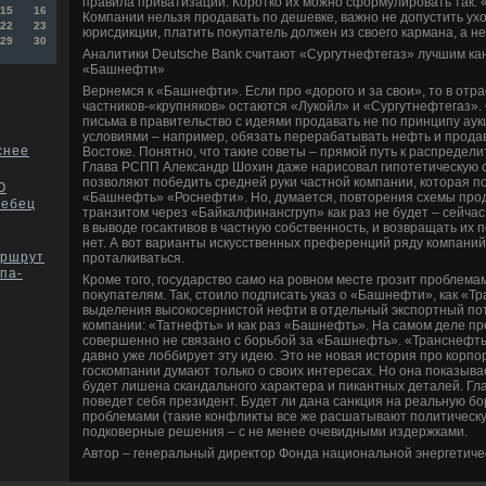
правила приватизации. Коротко их можно сформулировать так: «д
15
16
Компании нельзя продавать по дешевке, важно не допустить ухо
22
23
юрисдикции, платить покупатель должен из своего кармана, а не
29
30
Аналитики Deutsche Bank считают «Сургутнефтегаз» лучшим ка
«Башнефти»
Вернемся к «Башнефти». Если про «дорого и за свои», то в отра
частников-«крупняков» остаются «Лукойл» и «Сургутнефтегаз».
письма в правительство с идеями продавать не по принципу ау
условиями – например, обязать перерабатывать нефть и прода
снее
Востоке. Понятно, что такие советы – прямой путь к распредел
Глава РСПП Александр Шохин даже нарисовал гипотетическую с
позволяют победить средней руки частной компании, которая п
О
«Башнефть» «Роснефти». Но, думается, повторения схемы пр
ребец
транзитом через «Байкалфинансгруп» как раз не будет – сейча
в выводе госактивов в частную собственность, и возвращать их
нет. А вот варианты искусственных преференций ряду компаний
аршрут
проталкиваться.
па-
Кроме того, государство само на ровном месте грозит проблем
покупателям. Так, стоило подписать указ о «Башнефти», как «Т
выделения высокосернистой нефти в отдельный экспортный пот
компании: «Татнефть» и как раз «Башнефть». На самом деле 
совершенно не связано с борьбой за «Башнефть». «Транснефть
давно уже лоббирует эту идею. Это не новая история про корпор
госкомпании думают только о своих интересах. Но она показыва
будет лишена скандального характера и пикантных деталей. Гла
поведет себя президент. Будет ли дана санкция на реальную б
проблемами (такие конфликты все же расшатывают политическую
подковерные решения – с не менее очевидными издержками.
Автор – генеральный директор Фонда национальной энергетиче