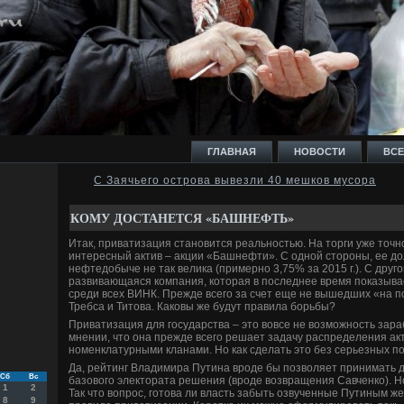
ГЛАВНАЯ
НОВОСТИ
ВСЕ
С Заячьего острова вывезли 40 мешков мусора
И
КОМУ ДОСТАНЕТСЯ «БАШНЕФТЬ»
Итак, приватизация становится реальностью. На торги уже точн
интересный актив – акции «Башнефти». С одной стороны, ее д
нефтедобыче не так велика (примерно 3,75% за 2015 г.). С друг
развивающаяся компания, которая в последнее время показыва
среди всех ВИНК. Прежде всего за счет еще не вышедших «на 
Ь
Требса и Титова. Каковы же будут правила борьбы?
Приватизация для государства – это вовсе не возможность зара
мнении, что она прежде всего решает задачу распределения а
номенклатурными кланами. Но как сделать это без серьезных п
Да, рейтинг Владимира Путина вроде бы позволяет принимать 
Сб
Вс
базового электората решения (вроде возвращения Савченко). Но
1
2
Так что вопрос, готова ли власть забыть озвученные Путиным ж
8
9