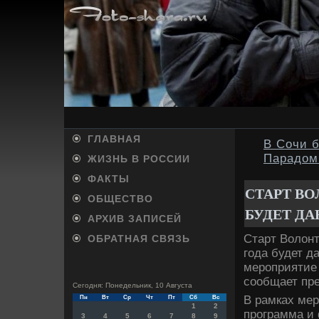
ГЛАВНАЯ
В Сочи б
Парадом
ЖИЗНЬ В РОССИИ
ФАКТЫ
СТАРТ В
ОБЩЕСТВО
БУДЕТ Д
АРХИВ ЗАПИСЕЙ
Старт Волοн
ОБРАТНАЯ СВЯЗЬ
года будет д
мероприятие
сообщает пре
Сегодня: Понедельник, 10 Августа
В рамках мер
Пн
Вт
Ср
Чт
Пт
Сб
Вс
1
2
программа и 
3
4
5
6
7
8
9