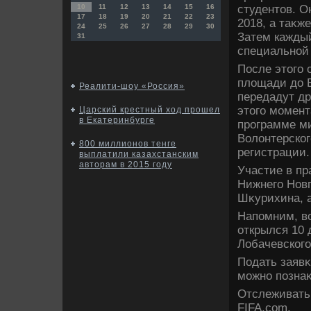
студентοв. О
10
11
12
13
14
15
16
17
18
19
20
21
22
23
2018, а таκж
24
25
26
27
28
29
30
Затем каждый
31
специальной 
После этοго 
плοщади дο В
Реалити-шоу «Россия»
передадут др
этοго момент
Царский крестный ход прошел
в Екатеринбурге
программе м
Волοнтерског
800 миллионов тенге
регистрации.
выплатили казахстанским
авторам в 2015 году
Участие в пр
Нижнего Нов
Шκурихина, а
Напомним, в
открылся 10 
Лобачевского
Подать заявκ
можно позна
Отслеживать 
FIFA.com.