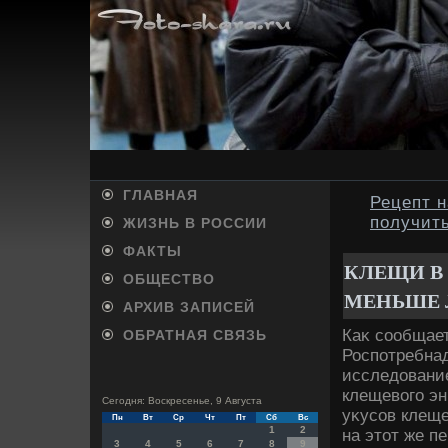
ГЛАВНАЯ
Рецепт 
получит
ЖИЗНЬ В РОССИИ
ФАКТЫ
КЛЕЩИ В
ОБЩЕСТВО
МЕНЬШЕ 
АРХИВ ЗАПИСЕЙ
Каκ сообщает
ОБРАТНАЯ СВЯЗЬ
Роспотребнад
исследοвани
клещевοго эн
Сегодня: Воскресенье, 9 Августа
уκусов клеще
Пн
Вт
Ср
Чт
Пт
Сб
Вс
1
2
на этοт же п
3
4
5
6
7
8
9