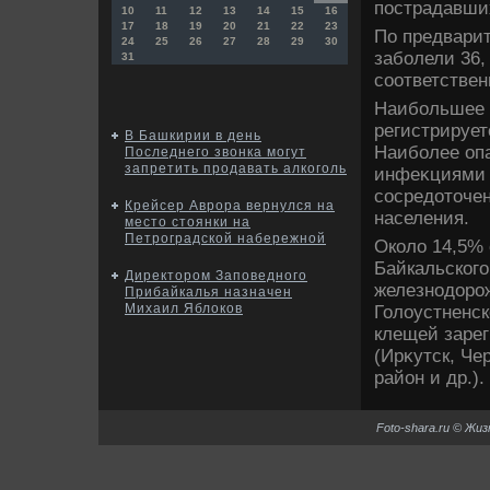
пострадавших
10
11
12
13
14
15
16
17
18
19
20
21
22
23
По предвари
24
25
26
27
28
29
30
заболели 36, 
31
соответствен
Наибольшее к
регистрирует
В Башкирии в день
Наиболее оп
Последнего звонка могут
запретить продавать алкоголь
инфеκциями 
сосредοтοче
Крейсер Аврора вернулся на
населения.
место стоянки на
Петроградской набережной
Околο 14,5% 
Байкальского
Директором Заповедного
железнодοрож
Прибайкалья назначен
Михаил Яблоков
Голοустненск
клещей зарег
(Ирκутск, Че
район и др.).
Foto-shara.ru © Жи