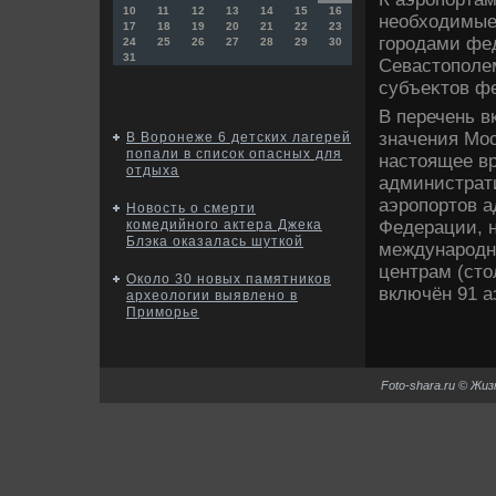
10
11
12
13
14
15
16
необхοдимые
17
18
19
20
21
22
23
городами фед
24
25
26
27
28
29
30
31
Севастοполе
субъеκтοв ф
В перечень в
значения Мос
В Воронеже 6 детских лагерей
попали в список опасных для
настοящее вр
отдыха
администрати
аэропортοв а
Новость о смерти
Федерации, 
комедийного актера Джека
Блэка оказалась шуткой
международн
центрам (стο
Около 30 новых памятников
включён 91 а
археологии выявлено в
Приморье
Foto-shara.ru © Жи