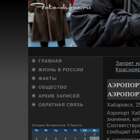
ГЛАВНАЯ
Запрет н
Красноя
ЖИЗНЬ В РОССИИ
ФАКТЫ
АЭРОПОР
ОБЩЕСТВО
АЭРОПОР
АРХИВ ЗАПИСЕЙ
Хабаровск, 2
ОБРАТНАЯ СВЯЗЬ
Аэропорт Хаб
значения, ко
Соответству
Сегодня: Воскресенье, 9 Августа
сообщает ИА 
Пн
Вт
Ср
Чт
Пт
Сб
Вс
1
2
К аэропортам
3
4
5
6
7
8
9