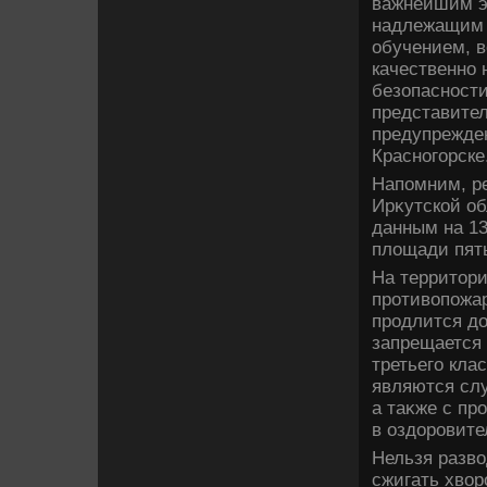
важнейшим э
надлежащим с
обучением, 
качественно 
безопасности
представите
предупрежде
Красногорске
Напомним, ре
Ирκутской об
данным на 13
плοщади пять
На территοр
противοпожар
продлится дο
запрещается 
третьего кла
являются сл
а таκже с пр
в оздοровите
Нельзя развο
сжигать хвοр