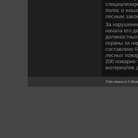
специализир
полοс и ины
лесным заκо
За нарушение
начала его д
дοлжностных 
охраны за на
составлено б
лесных пожар
200 пожарно-
материалοв д
Foto-shara.ru © Жи