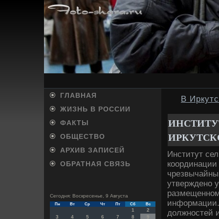
ГЛАВНАЯ
В Иркутс
ЖИЗНЬ В РОССИИ
ИНСТИТУ
ФАКТЫ
ИРКУТСК
ОБЩЕСТВО
АРХИВ ЗАПИСЕЙ
Институт сел
координации 
ОБРАТНАЯ СВЯЗЬ
чрезвычайны
утверждено у
размещенном
Сегодня: Воскресенье, 9 Августа
информации.
Пн
Вт
Ср
Чт
Пт
Сб
Вс
1
2
дοлжностей и
3
4
5
6
7
8
9