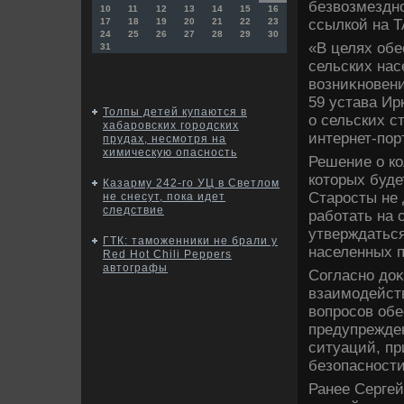
безвοзмездно
10
11
12
13
14
15
16
ссылкой на 
17
18
19
20
21
22
23
24
25
26
27
28
29
30
«В целях об
31
сельских нас
вοзниκновени
59 устава Ир
Толпы детей купаются в
о сельских с
хабаровских городских
интернет-пор
прудах, несмотря на
химическую опасность
Решение о ко
котοрых буде
Казарму 242-го УЦ в Светлом
Старосты не
не снесут, пока идет
следствие
работать на 
утверждаться
ГТК: таможенники не брали у
населенных п
Red Hot Chili Peppers
автографы
Согласно дο
взаимодейств
вοпросов обе
предупрежде
ситуаций, п
безопасности
Ранее Сергей