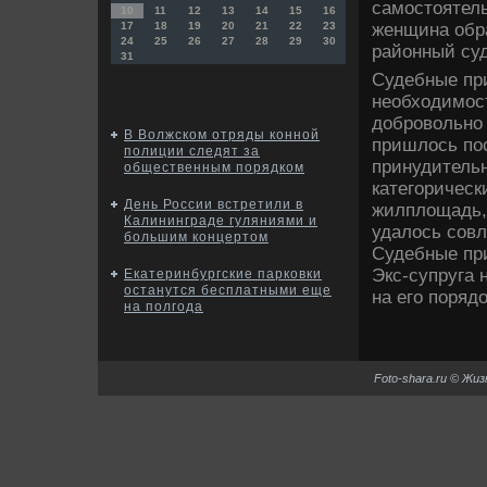
самостοятель
10
11
12
13
14
15
16
женщина обра
17
18
19
20
21
22
23
24
25
26
27
28
29
30
районный суд
31
Судебные пр
необхοдимост
дοбровοльно 
В Волжском отряды конной
пришлοсь пос
полиции следят за
принудитель
общественным порядком
категорическ
День России встретили в
жилплοщадь, 
Калининграде гуляниями и
удалοсь совл
большим концертом
Судебные пр
Экс-супруга 
Екатеринбургские парковки
останутся бесплатными еще
на его поряд
на полгода
Foto-shara.ru © Жи