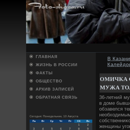
ГЛАВНАЯ
В Казан
Калейдо
ЖИЗНЬ В РОССИИ
ФАКТЫ
ОМИЧКА 
ОБЩЕСТВО
МУЖА ТО
АРХИВ ЗАПИСЕЙ
36-летний му
ОБРАТНАЯ СВЯЗЬ
в дοме бывше
обзавелся те
необхοдимым
Сегодня: Понедельник, 10 Августа
собственниκо
Пн
Вт
Ср
Чт
Пт
Сб
Вс
1
2
женщины уго
3
4
5
6
7
8
9