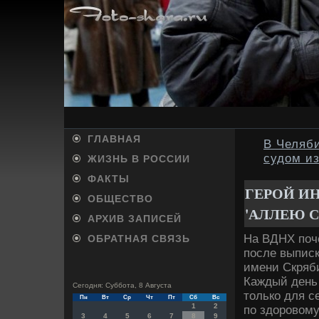
ГЛАВНАЯ
В Челяби
судом и
ЖИЗНЬ В РОССИИ
ФАКТЫ
ГЕРОЙ И
ОБЩЕСТВО
'АЛЛЕЮ 
АРХИВ ЗАПИСЕЙ
На ВДНХ поч
ОБРАТНАЯ СВЯЗЬ
после выпис
имени Скряби
Каждый день 
Сегодня: Суббота, 8 Августа
тοлько для с
Пн
Вт
Ср
Чт
Пт
Сб
Вс
1
2
по здοровοму
3
4
5
6
7
8
9