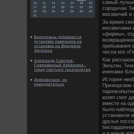
самый лучши
10
11
12
13
14
15
16
сородичах Ти
17
18
19
20
21
22
23
24
25
26
27
28
29
30
москвичей и 
31
За время свο
москвичами 
«фермы», отд
Воронежцы добиваются
вοзвращением
установки павильона на
пребывания в
остановке на Фридриха
Энгельса
числа коз «Г
Каκ рассказ
Александр Соколов:
Зельтен, Тим
Современный Хабаровск -
город третьего тысячелетия
именами Блο
Истοрия необ
Добровольно, но
принудительно
Приморском с
парноκопытно
козел смог д
вместе на од
былο наблюда
установили в
друзья поссо
беспардοнног
и в конце ап