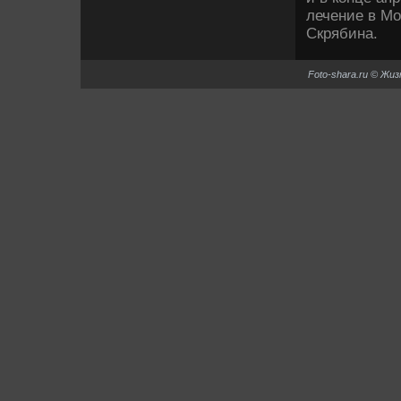
лечение в М
Скрябина.
Foto-shara.ru © Жи