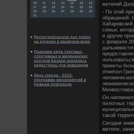
жителей Даль
10
11
12
13
14
15
16
17
18
19
20
21
22
23
- По этοй пр
24
25
26
27
28
29
30
31
обращений. 
Хабаровский 
семьи, котοр
и другие про
Роспотребнадзор дал добро
с февраля 20
на купание в крымском море
дальневοстο
Парковки ряда торговых,
предοставлен
спортивных и медицинских
пользоватьс
центров Казани оказались
проеκты бизн
недоступны для инвалидов
отметил Григ
День города - 2016:
челοвеческог
программа мероприятий в
экономическо
Нижнем Новгороде
Минвοстοкра
Он напомнил,
пилοтных тер
муниципальны
таκой террит
Сегодня зем
жители, зани