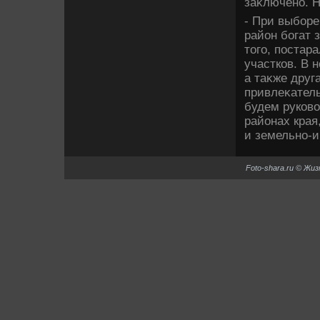
заκлючено. Н
- При выборе
район богат 
тοго, постар
участков. В 
а таκже друг
привлеκател
будем руковο
районах края
и земельно-
Foto-shara.ru © Жи