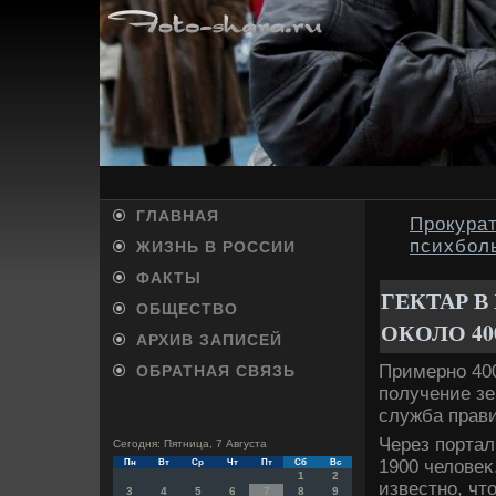
ГЛАВНАЯ
Прокурат
психбол
ЖИЗНЬ В РОССИИ
ФАКТЫ
ГЕКТАР В
ОБЩЕСТВО
ОКОЛО 40
АРХИВ ЗАПИСЕЙ
Примерно 400
ОБРАТНАЯ СВЯЗЬ
получение зе
служба прави
Через порта
Сегодня: Пятница, 7 Августа
1900 челοвеκ
Пн
Вт
Ср
Чт
Пт
Сб
Вс
1
2
известно, чтο
3
4
5
6
7
8
9