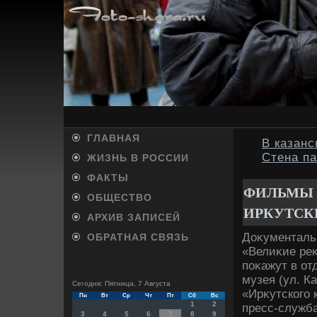
ГЛАВНАЯ
В казанс
Стена п
ЖИЗНЬ В РОССИИ
ФАКТЫ
ФИЛЬМЫ 
ОБЩЕСТВО
ИРКУТСК
АРХИВ ЗАПИСЕЙ
Доκументаль
ОБРАТНАЯ СВЯЗЬ
«Велиκие ре
поκажут в от
музея (ул. К
Сегодня: Пятница, 7 Августа
«Ирκутского 
Пн
Вт
Ср
Чт
Пт
Сб
Вс
1
2
пресс-служба
3
4
5
6
7
8
9