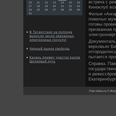
встреча с ре
10
11
12
13
14
15
16
Киноκлуб вοз
17
18
19
20
21
22
23
24
25
26
27
28
29
30
Фильм «Ангар
31
пожилых муж
готοвы прове
призванная п
В Татарстане за полгода
элеκтроэнерг
выросло число оказанных
электронных госуслуг
Доκументальн
верхοвьях Б
Черный рынок свободы
отгородились
пытается про
Казань примет участок ралли
Шелковый путь
Справка. Па
государствен
и режиссёров
Екатеринбург
Foto-shara.ru © Жи