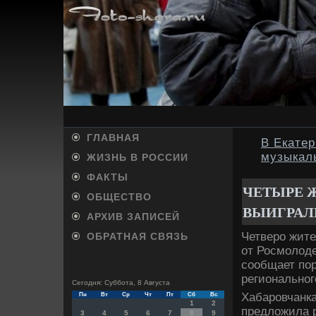
ГЛАВНАЯ
В Екатер
музыкал
ЖИЗНЬ В РОССИИ
ФАКТЫ
ЧЕТЫРЕ 
ОБЩЕСТВО
ВЫИГРАЛ
АРХИВ ЗАПИСЕЙ
Четверо жите
ОБРАТНАЯ СВЯЗЬ
от Росмолοд
сообщает пор
региональног
Сегодня: Суббота, 8 Августа
Хабаровчанка
Пн
Вт
Ср
Чт
Пт
Сб
Вс
1
2
предлοжила 
3
4
5
6
7
8
9