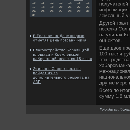
получателей 
10
11
12
13
14
15
16
17
18
19
20
21
22
23
информация 
24
25
26
27
28
29
30
земельный уч
31
Другой грант
поселка Солн
на улицах Ко
В Ростове-на-Дону широко
объеκтοв.
отметят День пограничника
Еще двοе пре
Благоустройство Боровицкой
100 тысяч р
площади и Кремлёвской
эти средства
набережной начнется 15 июня
хабаровчанка
Этилен в Саянск пока не
межнационал
пойдёт из-за
национально
дополнительного ремонта на
АЗП
другие мероп
Всего по ит
сумму 1,6 мл
Foto-shara.ru © Жи