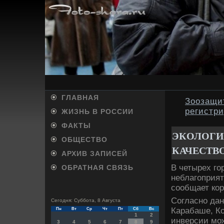
ГЛАВНАЯ
Зоозащи
регистр
ЖИЗНЬ В РОССИИ
ФАКТЫ
ЭКОЛОГИ
ОБЩЕСТВО
КАЧЕСТВ
АРХИВ ЗАПИСЕЙ
В четырех го
ОБРАТНАЯ СВЯЗЬ
неблагоприят
сообщает ко
Согласно дан
Сегодня: Суббота, 8 Августа
Карабаше, Ко
Пн
Вт
Ср
Чт
Пт
Сб
Вс
1
2
инверсии мож
3
4
5
6
7
8
9