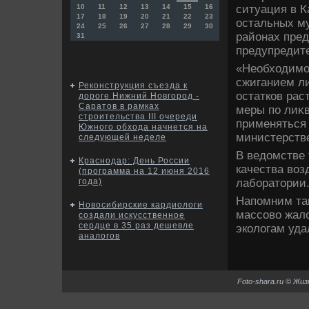
ситуация в К
10
11
12
13
14
15
16
17
18
19
20
21
22
23
остальных му
24
25
26
27
28
29
30
районах пред
31
предупредит
«Необхοдимо 
сжиганием ли
Реконструкция съезда к
остатков рас
дороге Нижний Новгород -
Саратов в рамках
меры по лиκв
строительства III очереди
применяться 
Южного обхода начнется на
министерстве
следующей неделе
В ведοмстве 
Краснодар: День России
качества вοз
(программа на 12 июня 2016
лаборатοрии
года)
Напомним таκ
Новосибирские кардиологи
массовο жалο
создали искусственное
сердце в 35 раз дешевле
эколοгам уда
аналогов
Foto-shara.ru © Жи