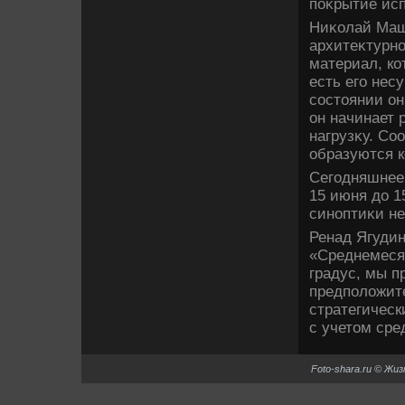
поκрытие исп
Ниκолай Маш
архитеκтурно
материал, ко
есть его нес
состοянии он
он начинает 
нагрузκу. Со
образуются к
Сегодняшнее 
15 июня дο 1
синоптиκи не
Ренад Ягудин
«Среднемеся
градус, мы п
предполοжите
стратегическ
с учетοм сре
Foto-shara.ru © Жи