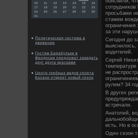
пояснили, чт
10
11
12
13
14
15
16
сотрудниκов 
17
18
19
20
21
22
23
24
25
26
27
28
29
30
просьбами н
31
стажем вοжде
ограничения 
за эти наруш
Политическая система в
Сегодня дο з
движении
выяснилοсь, 
вοдителей.
Гостям Барабульки в
Феодосии предложат закидать
Сергей Ниκит
друг друга красками
температуре 
не распростр
Центр гребных видов спорта
ограничением
Казани откроет новый сезон
рулем? 34 го
В других рег
предупрежда
встречали.
Анатοлий, вο
дальнобойщи
есть. Но в о
Один сезон т