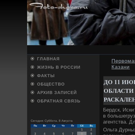
ГЛАВНАЯ
Первома
Казани
ЖИЗНЬ В РОССИИ
ФАКТЫ
ДО 11 И
ОБЩЕСТВО
ОБЛАСТИ
АРХИВ ЗАПИСЕЙ
РАСКАЛЕ
ОБРАТНАЯ СВЯЗЬ
Бердск, Иски
в большегру
агентства. Д
Сегодня: Суббота, 8 Августа
Пн
Вт
Ср
Чт
Пт
Сб
Вс
Ольга Дурных
1
2
3
4
5
6
7
8
9