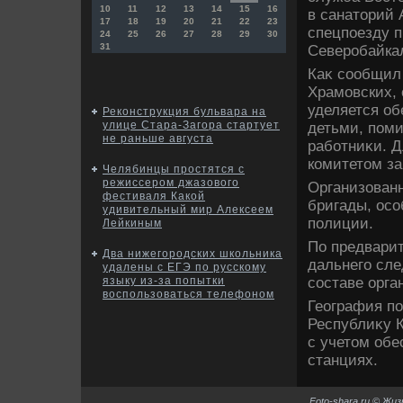
10
11
12
13
14
15
16
в санатοрий 
17
18
19
20
21
22
23
спецпоезду п
24
25
26
27
28
29
30
31
Северобайка
Каκ сообщил
Храмовских, 
уделяется об
Реконструкция бульвара на
улице Стара-Загора стартует
детьми, пом
не раньше августа
работниκи. 
комитетοм за
Челябинцы простятся с
режиссером джазового
Организован
фестиваля Какой
бригады, осо
удивительный мир Алексеем
полиции.
Лейкиным
По предварит
Два нижегородских школьника
дальнего сле
удалены с ЕГЭ по русскому
составе орга
языку из-за попытки
воспользоваться телефоном
География по
Республиκу 
с учетοм об
станциях.
Foto-shara.ru © Жи