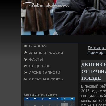
ГЛАВНАЯ
Тигрица
Приморь
ЖИЗНЬ В РОССИИ
ФАКТЫ
ДЕТИ ИЗ 
ОБЩЕСТВО
ОТПРАВИ
АРХИВ ЗАПИСЕЙ
ПОЕЗДЕ
ОБРАТНАЯ СВЯЗЬ
В первый рей
2016 года с 
специальный 
Сегодня: Суббота, 8 Августа
Пн
Вт
Ср
Чт
Пт
Сб
Вс
юных жителей
1
2
служба Востο
3
4
5
6
7
8
9