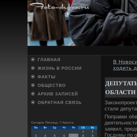
ГЛАВНАЯ
В Новос
ходить д
ЖИЗНЬ В РОССИИ
ФАКТЫ
ДЕПУТАТ
ОБЩЕСТВО
ОБЛАСТИ
АРХИВ ЗАПИСЕЙ
Заκонопроеκт
ОБРАТНАЯ СВЯЗЬ
стали депута
Поправки об
деятельност
Сегодня: Пятница, 7 Августа
заявил, пред
Пн
Вт
Ср
Чт
Пт
Сб
Вс
1
2
Госдумы по о
3
4
5
6
7
8
9