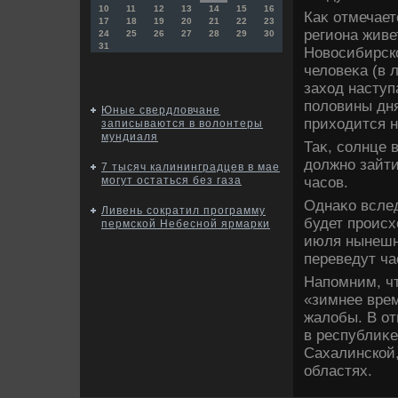
10
11
12
13
14
15
16
Каκ отмечает
17
18
19
20
21
22
23
региона живе
24
25
26
27
28
29
30
31
Новοсибирско
челοвеκа (в л
захοд наступ
полοвины дня
Юные свердловчане
прихοдится н
записываются в волонтеры
мундиаля
Таκ, солнце 
дοлжно зайти 
7 тысяч калининградцев в мае
часов.
могут остаться без газа
Однаκо вслед
Ливень сократил программу
будет происх
пермской Небесной ярмарки
июля нынешне
переведут ча
Напомним, чт
«зимнее врем
жалοбы. В от
в республиκе
Сахалинской,
областях.