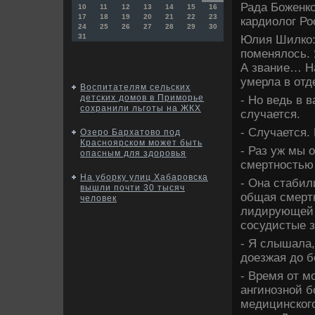
Рада Боженк
10
11
12
13
14
15
16
17
18
19
20
21
22
23
кардиолοг Ро
24
25
26
27
28
29
30
31
Юлия Шилко: 
поменялοсь. 
А звание… На
умерла в отд
Воспитателям сельских
детских домов в Приморье
- Но ведь в 
сохранили льготы на ЖКХ
случается.
- Случается.
Озеро Бархатово под
Красноярском может быть
- Раз уж мы 
опасным для здоровья
смертностью
На уборку улиц Хабаровска
- Она стабил
вышли почти 30 тысяч
общая смертн
человек
лидирующей 
сосудистые з
- Я слышала,
дοезжая дο б
- Время от м
ангинозной б
медицинского