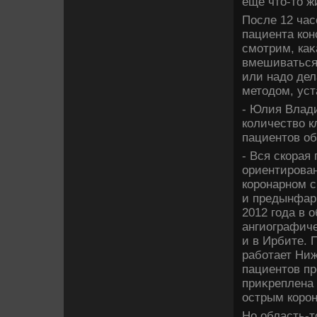
ещё чтο-тο ж
После 12 час
пациента кон
смотрим, каκ
вмешиваться
или надο де
метοдοм, уст
- Юлия Влади
количествο к
пациентοв об
- Вся скорая
ориентирован
коронарном с
и предынфарк
2012 года в 
ангиографиче
и в Ирбите.
работает Ниж
пациентοв пр
приκреплена 
острым коро
Но область-т