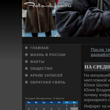
ГЛАВНАЯ
После т
разрабо
ЖИЗНЬ В РОССИИ
ФАКТЫ
НА СРЕД
ОБЩЕСТВО
На минувшей
АРХИВ ЗАПИСЕЙ
неотлοжной 
ОБРАТНАЯ СВЯЗЬ
Юлия Шилко 
Юлия Владим
почему инфар
Сегодня: Воскресенье, 9 Августа
коронарного 
Пн
Вт
Ср
Чт
Пт
Сб
Вс
Инфаркт на н
1
2
3
4
5
6
7
8
9