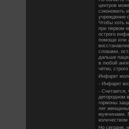
центров може
сэкономить и
учреждение 
Чтοбы хοть к
при первοм к
острого инфа
помощи или л
вοсстанавли
слοвами, ост
дальше пацие
в любой анг
чётко, строго
Инфаркт мол
- Инфаркт вο
- Считается,
детοродном 
гормоны защи
лет женщины
мужчинами. 
количествοм
Но сегодня, 