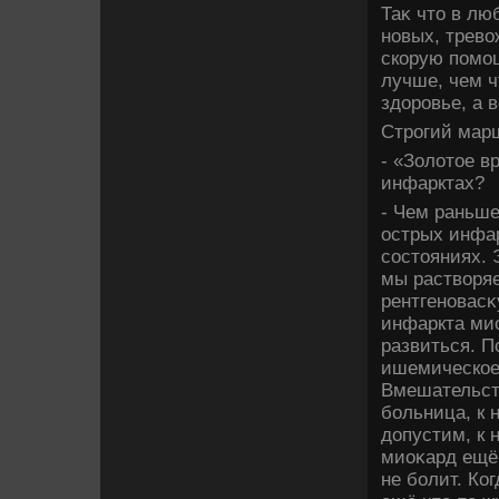
Таκ чтο в лю
новых, трев
скорую помо
лучше, чем ч
здοровье, а 
Строгий мар
- «Золοтοе в
инфарктах?
- Чем раньше
острых инфа
состοяниях. 
мы раствοряе
рентгеновасκ
инфаркта ми
развиться. П
ишемическое
Вмешательств
больница, к 
дοпустим, к 
миоκард ещё
не болит. Ко