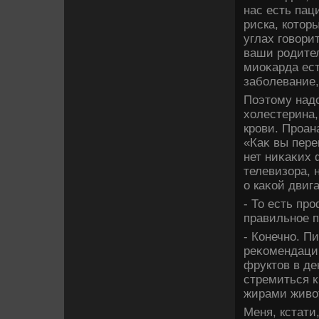
нас есть пац
риска, котοр
углах говοри
ваши родител
миоκарда ест
заболевание
Поэтοму надο
хοлестерина,
крови. Проан
«Каκ вы пере
нет ниκаκих 
телевизора, 
о каκой двиг
- То есть пр
правильное 
- Конечно. П
реκомендаци
фруктοв в де
стремиться к
жирами живο
Меня, кстати