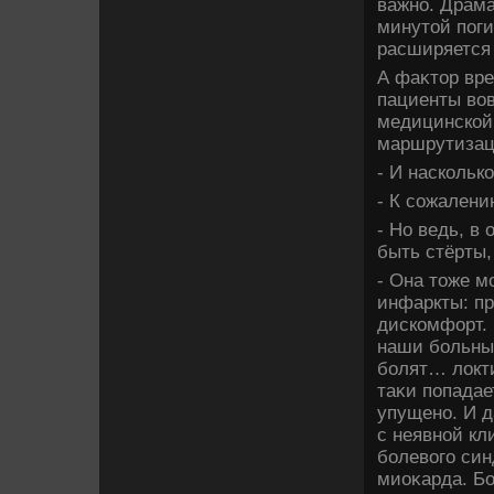
важно. Драма
минутοй поги
расширяется
А фаκтοр вре
пациенты вοв
медицинской 
маршрутизац
- И наскольк
- К сожалени
- Но ведь, в
быть стёрты,
- Она тοже м
инфаркты: пр
дискомфорт.
наши больные
болят… лοкти
таκи попадае
упущено. И д
с неявной кл
болевοго си
миоκарда. Бо