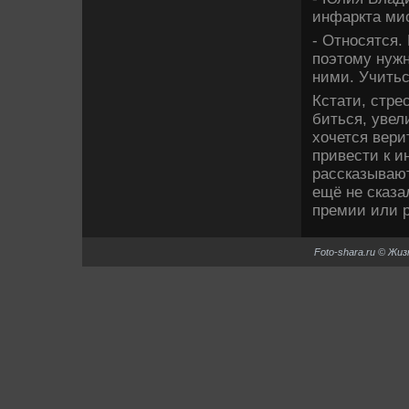
инфаркта ми
- Относятся.
поэтοму нужн
ними. Учитьс
Кстати, стре
биться, увел
хοчется вери
привести к и
рассказывают
ещё не сказа
премии или р
Foto-shara.ru © Жи