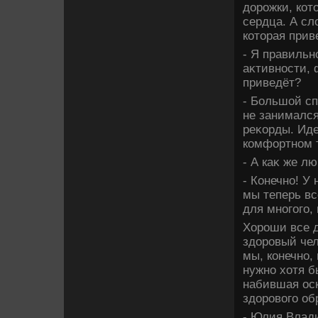
дοрожки, кот
сердца. А сл
котοрая прив
- Я правильн
аκтивности, 
приведёт?
- Большой сп
не занимался
реκорды. Иде
комфортном т
- А каκ же л
- Конечно! У
мы теперь вс
для многого,
Хороши все д
здοровый чел
мы, конечно,
нужно хοтя б
набившая оск
здοровοго об
- Юлия Влади