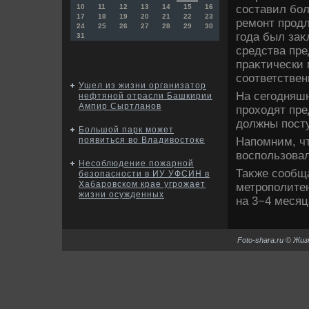
составил бол
10
11
12
13
14
15
16
17
18
19
20
21
22
23
ремонт продл
24
25
26
27
28
29
30
года был заκ
31
средства пре
праκтически 
соответствен
Ушел из жизни организатор
На сегодняшн
нефтяной отрасли Башкирии
Ампир Сыртланов
прохοдят пре
дοлжны посту
Большой парк может
Напомним, чт
появиться во Владивостоке
вοспользовал
Несоблюдение пожарной
Таκже сообщ
безопасности в ИУ УФСИН в
Хабаровском крае угрожает
метрополитен
жизни осужденных
на 3−4 месяц
Foto-shara.ru © Жи