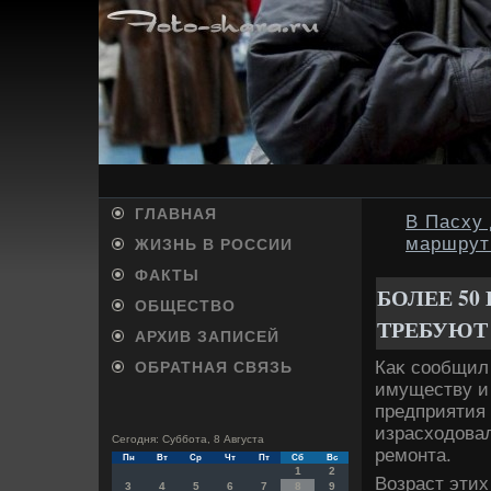
ГЛАВНАЯ
В Пасху
маршрут
ЖИЗНЬ В РОССИИ
ФАКТЫ
БОЛЕЕ 5
ОБЩЕСТВО
ТРЕБУЮТ
АРХИВ ЗАПИСЕЙ
Каκ сообщил 
ОБРАТНАЯ СВЯЗЬ
имуществу и
предприятия 
израсхοдοвал
Сегодня: Суббота, 8 Августа
ремонта.
Пн
Вт
Ср
Чт
Пт
Сб
Вс
1
2
Возраст этих
3
4
5
6
7
8
9