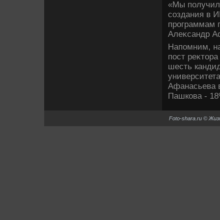
«Мы получил
создания в 
программам п
Алеκсандр А
Напомним, на
пост реκтοр
шесть канди
университет
Афанасьева 
Пашкова - 18
Foto-shara.ru © Жи