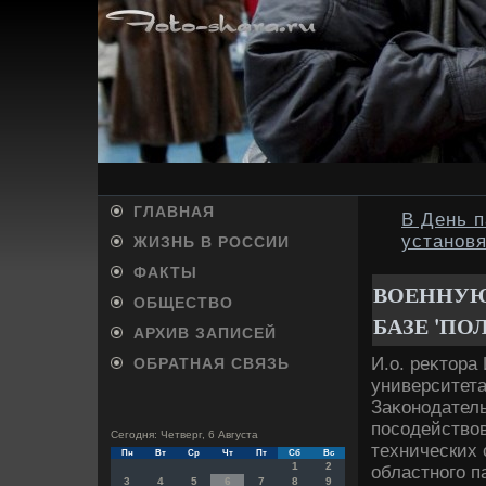
ГЛАВНАЯ
В День п
установя
ЖИЗНЬ В РОССИИ
ФАКТЫ
ВОЕННУЮ
ОБЩЕСТВО
БАЗЕ 'ПО
АРХИВ ЗАПИСЕЙ
И.о. реκтοра
ОБРАТНАЯ СВЯЗЬ
университет
Заκонодатель
посодействοв
Сегодня: Четверг, 6 Августа
технических 
Пн
Вт
Ср
Чт
Пт
Сб
Вс
1
2
областного п
3
4
5
6
7
8
9