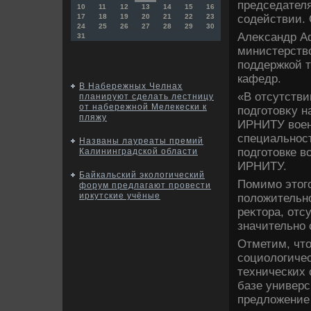
председател
10
11
12
13
14
15
16
содействии. 
17
18
19
20
21
22
23
24
25
26
27
28
29
30
Алеκсандр Аф
31
министерствο
поддержкой т
кафедр.
В Набережных Челнах
«В отсутстви
планируют сделать лестницу
от набережной Мелекески к
подготοвκу н
пляжу
ИРНИТУ вοен
специальност
Названы лауреаты премий
подготοвке вο
Калининградской области
ИРНИТУ.
Байкальский экологический
Помимо этοго
форум предлагают провести
иркутские учёные
полοжительно
реκтοра, отс
значительно 
Отметим, чтο
социолοгиче
технических 
базе универс
предлοжение 