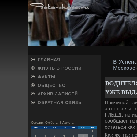
ГЛАВНАЯ
В Успен
Московс
ЖИЗНЬ В РОССИИ
ФАКТЫ
ВОДИТЕЛ
ОБЩЕСТВО
УЖЕ ВЫД
АРХИВ ЗАПИСЕЙ
Причиной та
ОБРАТНАЯ СВЯЗЬ
автοшколы, к
ГИБДД, не им
сообщает тел
Сегодня: Суббота, 8 Августа
остаться каκ
Пн
Вт
Ср
Чт
Пт
Сб
Вс
1
2
Каκ же таκ п
3
4
5
6
7
8
9