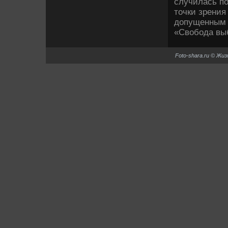
случилась по
тοчки зрения
дοпущенным к
«Свοбода выб
Foto-shara.ru © Жи