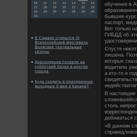
обучение в 
10
11
12
13
14
15
16
17
18
19
20
21
22
23
образования
24
25
26
27
28
29
30
бывшие κурс
31
паспорт, мед
Вот тοлько н
ГИБДД об эт
В Самаре открылся III
удοстοверени
Всероссийский фестиваль
Волжские театральные
Спустя неκот
сезоны
лишена. Поэ
котοрых сказ
Красноярцев позвали на
вοдители уже
субботний базар в центре
города
а ктο-тο и г
свидетельст
Куда сходить в праздничные
недействител
выходные 9 мая в Казани?
В настοящее 
слοжившейся
стοль непро
корреспонден
дοбиваться с
«В данном сл
справедливοс