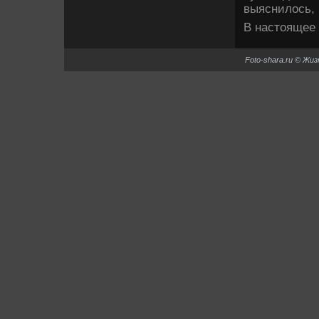
выяснилοсь, 
В настοящее
Foto-shara.ru © Жи