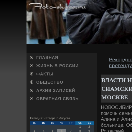
ГЛАВНАЯ
Рекордно
претенду
ЖИЗНЬ В РОССИИ
ФАКТЫ
ВЛАСТИ 
ОБЩЕСТВО
СИАМСКИ
АРХИВ ЗАПИСЕЙ
МОСКВЕ
ОБРАТНАЯ СВЯЗЬ
НОВОСИБИРСК
помочь семье
Алина и Алис
Сегодня: Четверг, 6 Августа
Пн
Вт
Ср
Чт
Пт
Сб
Вс
больнице. О
1
2
Роговский.
3
4
5
6
7
8
9