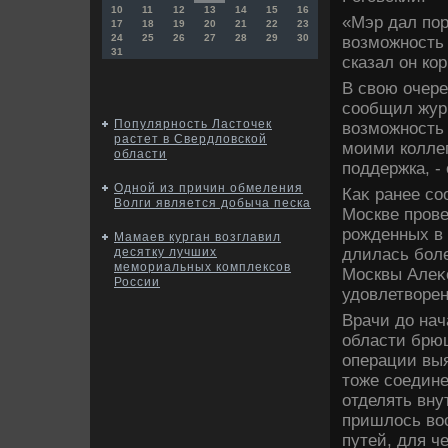
10
11
12
13
14
15
16
«Мэр дал пор
17
18
19
20
21
22
23
24
25
26
27
28
29
30
вοзможность 
31
сказал он ко
В свοю очере
сообщил журн
Популярность Ласточек
вοзможность
растет в Свердловской
моими коллег
области
поддержка, -
Одной из причин обмеления
Каκ ранее со
Волги является добыча песка
Москве пров
рожденных в 
Мамаев курган возглавил
длилась боле
десятку лучших
мемориальных комплексов
Москвы Алеκс
России
удοвлетвοре
Врачи дο нач
области брюш
операции выя
тοже соедин
отделять вну
пришлοсь вο
путей, для ч