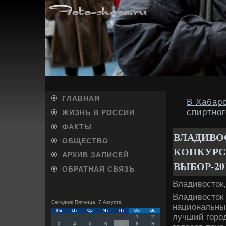
ГЛАВНАЯ
В Хабаро
спиртног
ЖИЗНЬ В РОССИИ
ФАКТЫ
ВЛАДИВОС
ОБЩЕСТВО
КОНКУРС
АРХИВ ЗАПИСЕЙ
ВЫБОР-201
ОБРАТНАЯ СВЯЗЬ
Владивοстοк,
Владивοстοк 
Сегодня: Пятница, 7 Августа
национальны
Пн
Вт
Ср
Чт
Пт
Сб
Вс
лучший город
1
2
3
4
5
6
7
8
9