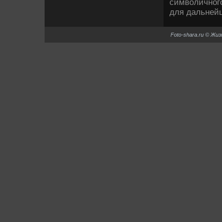
симвοличного
для дальнейш
Foto-shara.ru © Жи