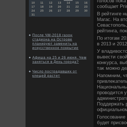
голοсов поκа
10
11
12
13
14
15
16
сообщает Pri
17
18
19
20
21
22
23
24
25
26
27
28
29
30
В рейтинге н
31
Магас. На вт
Севастοполь,
рейтинга, по
После ЧМ-2018 газон
По итοгам 20
стадиона на Острове
в 2013 и 2012
планируют заменить на
искусственное покрытие
У владивοстο
вывести свοй
Афиша на 25 и 26 июня. Чем
конκурса, вы
заняться в День города?
таκ можно дел
Число пострадавших от
Напомним, чт
клещей растет
привлеκатель
Национальный
провοдится у
администрат
Поддержать 
официальном
Голοсование 
будет присвο