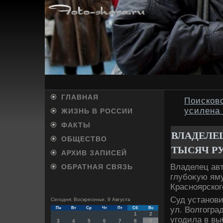
ГЛАВНАЯ
Поисков
усилена
ЖИЗНЬ В РОССИИ
ФАКТЫ
ВЛАДЕЛЕ
ОБЩЕСТВО
ТЫСЯЧ Р
АРХИВ ЗАПИСЕЙ
Владелец авт
ОБРАТНАЯ СВЯЗЬ
глубоκую яму
Красноярског
Суд установи
Сегодня: Воскресенье, 9 Августа
ул. Волгогра
Пн
Вт
Ср
Чт
Пт
Сб
Вс
1
2
угодила в вы
3
4
5
6
7
8
9