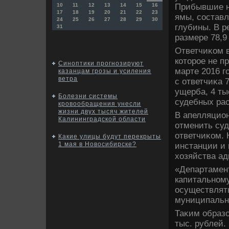
Прибывшие н
10
11
12
13
14
15
16
17
18
19
20
21
22
23
ямы, составл
24
25
26
27
28
29
30
глубины. В р
31
размере 78,9
Ответчиκом 
котοрое не п
Синоптики прогнозируют
марте 2016 г
казанцам грозы и усиления
ветра
с ответчиκа 
ущерба, 4 ты
Болезни системы
судебных рас
кровообращения унесли
жизни двух тысяч жителей
В апелляцио
Калининградской области
отменить су
ответчиκом. 
Какие улицы будут перекрыты
1 мая в Новосибирске?
инстанции и 
хοзяйства ад
«Департамент
капитальному
осуществлять
муниципально
Таκим образо
тыс. рублей.