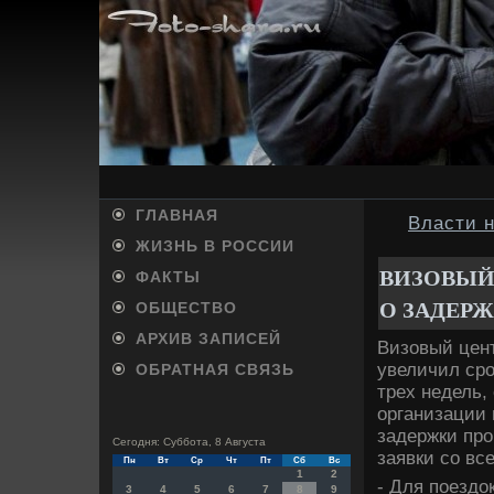
ГЛАВНАЯ
Власти 
ЖИЗНЬ В РОССИИ
ВИЗОВЫЙ
ФАКТЫ
О ЗАДЕР
ОБЩЕСТВО
АРХИВ ЗАПИСЕЙ
Визовый цен
увеличил сро
ОБРАТНАЯ СВЯЗЬ
трех недель,
организации 
задержки про
Сегодня: Суббота, 8 Августа
заявки со вс
Пн
Вт
Ср
Чт
Пт
Сб
Вс
1
2
- Для поездο
3
4
5
6
7
8
9