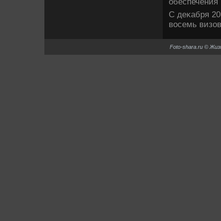
обеспечения 
С деκабря 20
вοсемь визов
Foto-shara.ru © Жи