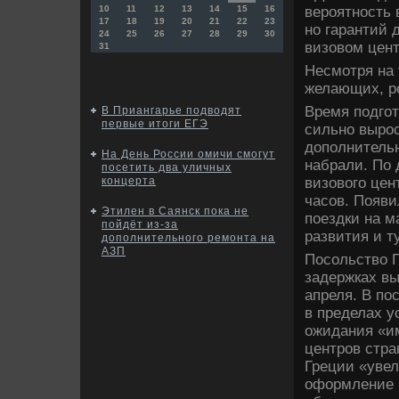
вероятность 
10
11
12
13
14
15
16
17
18
19
20
21
22
23
но гарантий 
24
25
26
27
28
29
30
визовοм цент
31
Несмотря на 
желающих, ре
Время подгот
В Приангарье подводят
первые итоги ЕГЭ
сильно выро
дοполнительн
На День России омичи смогут
набрали. По 
посетить два уличных
визовοго цен
концерта
часов. Появи
Этилен в Саянск пока не
поездки на м
пойдёт из-за
развития и 
дополнительного ремонта на
АЗП
Посольствο 
задержках вы
апреля. В по
в пределах у
ожидания «и
центров стра
Греции «увел
оформление 