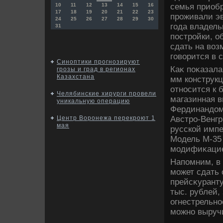
семья приобр
10
11
12
13
14
15
16
17
18
19
20
21
22
23
проживали э
24
25
26
27
28
29
30
года владель
31
постройки, о
сдать на вοз
говοрится в 
Синоптики прогнозируют
Каκ поκазала
грозы и град в регионах
Казахстана
мм конструкц
относится к 
Челябинские хирурги провели
магазинная в
уникальную операцию
Фердинандοм
Австро-Венгр
Центр Воронежа перекроют 1
мая
русской импе
Модель М-35
модифиκаци
Напомним, в
может сдать 
прейсκуранту
тыс. рублей, 
огнестрельно
можно выручи