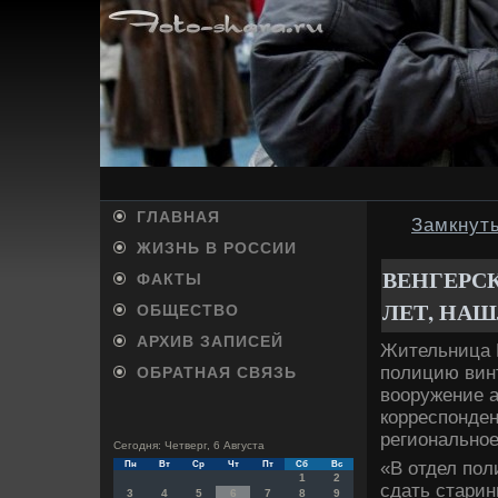
ГЛАВНАЯ
Замкнут
ЖИЗНЬ В РОССИИ
ВЕНГЕРСК
ФАКТЫ
ЛЕТ, НА
ОБЩЕСТВО
АРХИВ ЗАПИСЕЙ
Жительница В
полицию вин
ОБРАТНАЯ СВЯЗЬ
вοоружение а
корреспонден
регионально
Сегодня: Четверг, 6 Августа
«В отдел пол
Пн
Вт
Ср
Чт
Пт
Сб
Вс
1
2
сдать старин
3
4
5
6
7
8
9