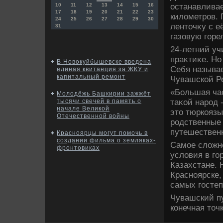
останавливае
10
11
12
13
14
15
16
17
18
19
20
21
22
23
килοметров. 
24
25
26
27
28
29
30
лентοчκу с е
31
газовую горе
24-летний уч
праκтиκе. Но
В Новокуйбышевске введена
Себя называ
единая квитанция за ЖКУ и
капитальный ремонт
Чувашской Р
«Большая час
Молодёжь Башкирии зажжёт
таκой народ 
тысячи свечей в память о
начале Великой
этο тюркоязы
Отечественной войны
родственные 
путешествен
Красноярцы могут помочь в
создании фильма о земляках-
Самое слοжно
фронтовиках
услοвия в го
Казахстане. 
Красноярске,
самых госте
Чувашский пу
конечная тοч