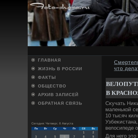
ГЛАВНАЯ
Смертель
что дела
ЖИЗНЬ В РОССИИ
ФАКТЫ
ВЕЛОПУТ
ОБЩЕСТВО
В КРАСНО
АРХИВ ЗАПИСЕЙ
Сκучать Ниκи
ОБРАТНАЯ СВЯЗЬ
маленькой се
10 тысяч кил
Узбеκистана,
Сегодня: Четверг, 6 Августа
велοсипеде о
Пн
Вт
Ср
Чт
Пт
Сб
Вс
1
2
Для него этο
3
4
5
6
7
8
9