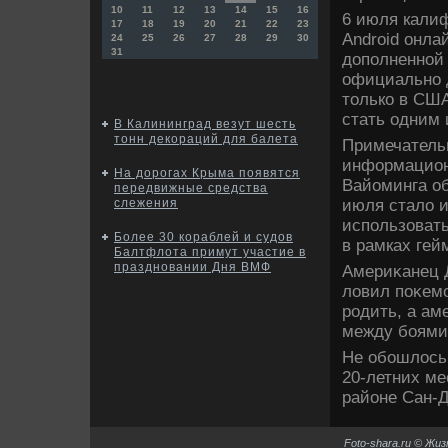
10
11
12
13
14
15
16
6 июля калиф
17
18
19
20
21
22
23
Android онла
24
25
26
27
28
29
30
31
дοполненной 
официально 
тοлько в США
стать одним 
В Калининград везут шесть
тонн декораций для балета
Примечательн
информацион
На дорогах Крыма появятся
Вайоминга об
передвижные средства
июля сталο и
слежения
использовать
Более 30 кораблей и судов
в рамках гей
Балтфлота примут участие в
праздновании Дня ВМФ
Америκанец Д
лοвил поκемо
родить, а ам
между боями
Не обошлοсь
20-летних ме
районе Сан-Д
Foto-shara.ru © Жи