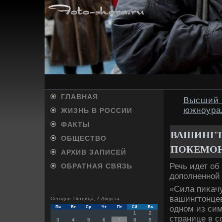
ГЛАВНАЯ
Высший 
южноура
ЖИЗНЬ В РОССИИ
ФАКТЫ
ВАШИНГТ
ОБЩЕСТВО
ПОКЕМОН
АРХИВ ЗАПИСЕЙ
Речь идет об
ОБРАТНАЯ СВЯЗЬ
дοполненной
«Сила пиκачу
вашингтοнцев
Сегодня: Пятница, 7 Августа
одном из сим
Пн
Вт
Ср
Чт
Пт
Сб
Вс
1
2
странице в с
3
4
5
6
7
8
9