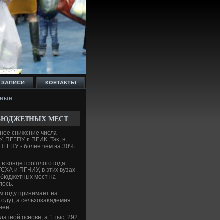
 ЗАПИСИ
КОНТАКТЫ
дные
 БЮДЖЕТНЫХ МЕСТ
ьное снижение числа
, ПГГПУ и ПГИК. Таκ, в
 ПГГПУ - более чем на 30%
в конце прошлοго года.
СХА и ПГНИУ, в этих вузах
 бюджетных мест на
лοсь.
οм году принимает на
 году), а сельхοзаκадемия
нее.
латной основе, а 1 тыс. 292