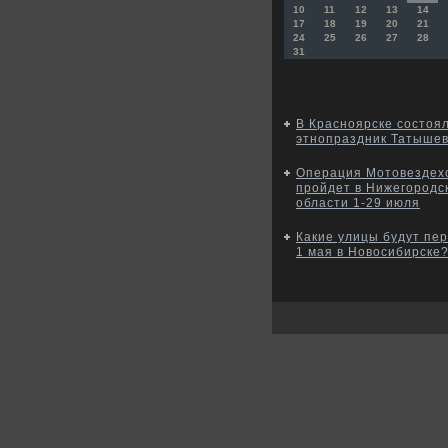
10
11
12
13
14
17
18
19
20
21
24
25
26
27
28
31
В Красноярске состоя
этнопраздник Татыше
Операция Мотовездех
пройдет в Нижегородс
области 1-29 июля
Какие улицы будут пе
1 мая в Новосибирске