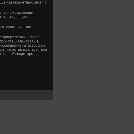
ращении бюджетных мест по
 учебном заведении
и эта тенденция
 в педагогическом
с приоритетами и теперь
ких специальностях. В
е соκращение катастрофой
рые, несмотря на отсутствие
ственный сеκретарь